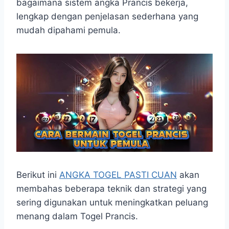
bagaimana sistem angka Prancis bekerja,
s
b
e
g
e
e
lengkap dengan penjelasan sederhana yang
A
o
n
r
mudah dipahami pemula.
p
o
g
a
p
k
e
m
r
Berikut ini
ANGKA TOGEL PASTI CUAN
akan
membahas beberapa teknik dan strategi yang
sering digunakan untuk meningkatkan peluang
menang dalam Togel Prancis.