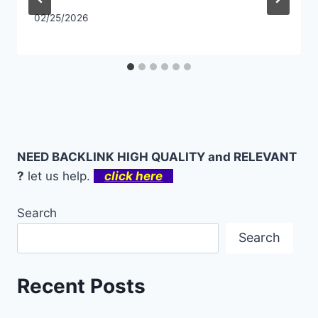
02/25/2026
NEED BACKLINK HIGH QUALITY and RELEVANT
?
let us help.
click here
Search
Search
Recent Posts