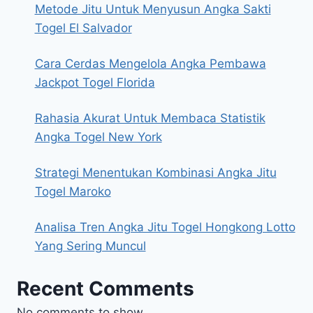
Metode Jitu Untuk Menyusun Angka Sakti
Togel El Salvador
Cara Cerdas Mengelola Angka Pembawa
Jackpot Togel Florida
Rahasia Akurat Untuk Membaca Statistik
Angka Togel New York
Strategi Menentukan Kombinasi Angka Jitu
Togel Maroko
Analisa Tren Angka Jitu Togel Hongkong Lotto
Yang Sering Muncul
Recent Comments
No comments to show.