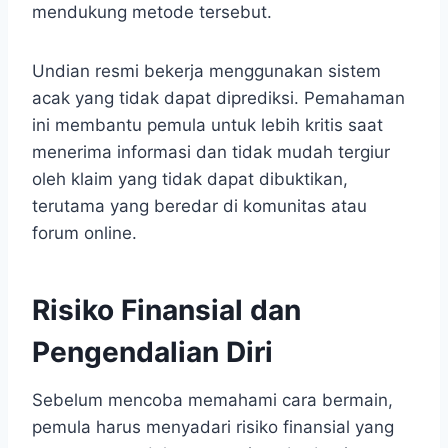
mendukung metode tersebut.
Undian resmi bekerja menggunakan sistem
acak yang tidak dapat diprediksi. Pemahaman
ini membantu pemula untuk lebih kritis saat
menerima informasi dan tidak mudah tergiur
oleh klaim yang tidak dapat dibuktikan,
terutama yang beredar di komunitas atau
forum online.
Risiko Finansial dan
Pengendalian Diri
Sebelum mencoba memahami cara bermain,
pemula harus menyadari risiko finansial yang