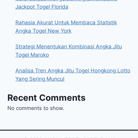
Jackpot Togel Florida
Rahasia Akurat Untuk Membaca Statistik
Angka Togel New York
Strategi Menentukan Kombinasi Angka Jitu
Togel Maroko
Analisa Tren Angka Jitu Togel Hongkong Lotto
Yang Sering Muncul
Recent Comments
No comments to show.