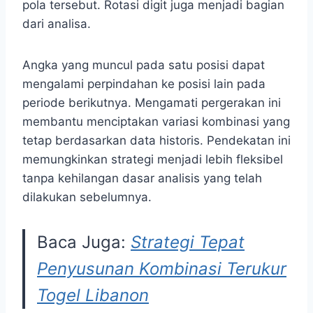
pola tersebut. Rotasi digit juga menjadi bagian
dari analisa.
Angka yang muncul pada satu posisi dapat
mengalami perpindahan ke posisi lain pada
periode berikutnya. Mengamati pergerakan ini
membantu menciptakan variasi kombinasi yang
tetap berdasarkan data historis. Pendekatan ini
memungkinkan strategi menjadi lebih fleksibel
tanpa kehilangan dasar analisis yang telah
dilakukan sebelumnya.
Baca Juga:
Strategi Tepat
Penyusunan Kombinasi Terukur
Togel Libanon