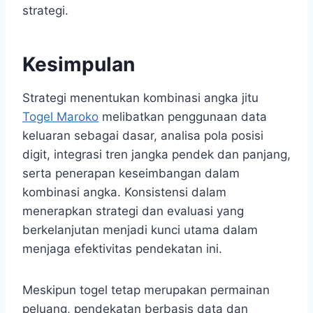
strategi.
Kesimpulan
Strategi menentukan kombinasi angka jitu
Togel Maroko
melibatkan penggunaan data
keluaran sebagai dasar, analisa pola posisi
digit, integrasi tren jangka pendek dan panjang,
serta penerapan keseimbangan dalam
kombinasi angka. Konsistensi dalam
menerapkan strategi dan evaluasi yang
berkelanjutan menjadi kunci utama dalam
menjaga efektivitas pendekatan ini.
Meskipun togel tetap merupakan permainan
peluang, pendekatan berbasis data dan