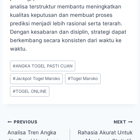
analisa terstruktur membantu meningkatkan
kualitas keputusan dan membuat proses
prediksi menjadi lebih rasional serta terarah.
Dengan kesabaran dan disiplin, strategi dapat
berkembang secara konsisten dari waktu ke
waktu.
Post
#
ANGKA TOGEL PASTI CUAN
Tags:
#
Jackpot Togel Maroko
#
Togel Maroko
#
TOGEL ONLINE
Post
PREVIOUS
NEXT
Analisa Tren Angka
Rahasia Akurat Untuk
navigation