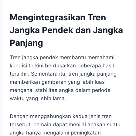
Mengintegrasikan Tren
Jangka Pendek dan Jangka
Panjang
Tren jangka pendek membantu memahami
kondisi terkini berdasarkan beberapa hasil
terakhir. Sementara itu, tren jangka panjang
memberikan gambaran yang lebih luas
mengenai stabilitas angka dalam periode
waktu yang lebih lama.
Dengan menggabungkan kedua jenis tren
tersebut, pemain dapat menilai apakah suatu
angka hanya mengalami peningkatan