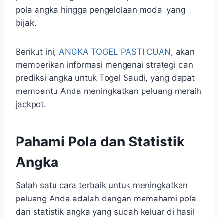
pola angka hingga pengelolaan modal yang
bijak.
Berikut ini,
ANGKA TOGEL PASTI CUAN
, akan
memberikan informasi mengenai strategi dan
prediksi angka untuk Togel Saudi, yang dapat
membantu Anda meningkatkan peluang meraih
jackpot.
Pahami Pola dan Statistik
Angka
Salah satu cara terbaik untuk meningkatkan
peluang Anda adalah dengan memahami pola
dan statistik angka yang sudah keluar di hasil