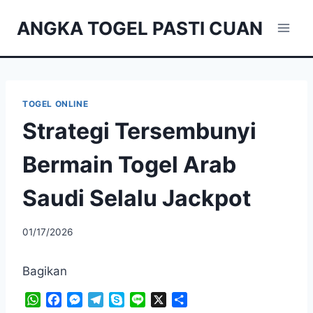
Skip
ANGKA TOGEL PASTI CUAN
to
content
TOGEL ONLINE
Strategi Tersembunyi
Bermain Togel Arab
Saudi Selalu Jackpot
01/17/2026
Bagikan
W
F
M
T
S
L
X
S