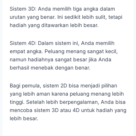
Sistem 3D: Anda memilih tiga angka dalam
urutan yang benar. Ini sedikit lebih sulit, tetapi
hadiah yang ditawarkan lebih besar.
Sistem 4D: Dalam sistem ini, Anda memilih
empat angka. Peluang menang sangat kecil,
namun hadiahnya sangat besar jika Anda
berhasil menebak dengan benar.
Bagi pemula, sistem 2D bisa menjadi pilihan
yang lebih aman karena peluang menang lebih
tinggi. Setelah lebih berpengalaman, Anda bisa
mencoba sistem 3D atau 4D untuk hadiah yang
lebih besar.