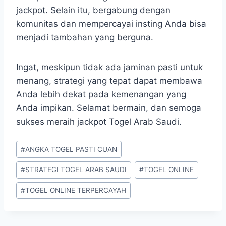
jackpot. Selain itu, bergabung dengan
komunitas dan mempercayai insting Anda bisa
menjadi tambahan yang berguna.
Ingat, meskipun tidak ada jaminan pasti untuk
menang, strategi yang tepat dapat membawa
Anda lebih dekat pada kemenangan yang
Anda impikan. Selamat bermain, dan semoga
sukses meraih jackpot Togel Arab Saudi.
Post
#
ANGKA TOGEL PASTI CUAN
Tags:
#
STRATEGI TOGEL ARAB SAUDI
#
TOGEL ONLINE
#
TOGEL ONLINE TERPERCAYAH