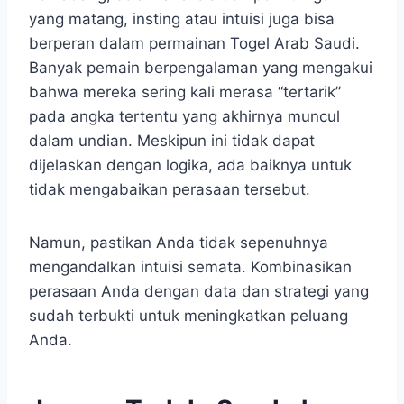
yang matang, insting atau intuisi juga bisa
berperan dalam permainan Togel Arab Saudi.
Banyak pemain berpengalaman yang mengakui
bahwa mereka sering kali merasa “tertarik”
pada angka tertentu yang akhirnya muncul
dalam undian. Meskipun ini tidak dapat
dijelaskan dengan logika, ada baiknya untuk
tidak mengabaikan perasaan tersebut.
Namun, pastikan Anda tidak sepenuhnya
mengandalkan intuisi semata. Kombinasikan
perasaan Anda dengan data dan strategi yang
sudah terbukti untuk meningkatkan peluang
Anda.