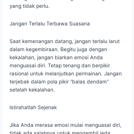
yang tidak perlu.
Jangan Terlalu Terbawa Suasana
Saat kemenangan datang, jangan terlalu larut
dalam kegembiraan. Begitu juga dengan
kekalahan, jangan biarkan emosi Anda
menguasai diri. Tetap tenang dan berpikir
rasional untuk melanjutkan permainan. Jangan
terjebak dalam pola pikir “balas dendam”
setelah kekalahan.
Istirahatlah Sejenak
Jika Anda merasa emosi mulai menguasai diri,
tidak ada salahnya untuk mengambil jeda