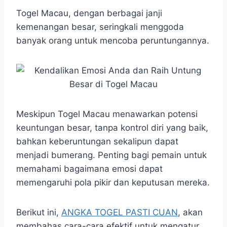
h
a
e
e
k
i
h
a
c
s
l
y
n
a
Togel Macau, dengan berbagai janji
t
e
s
e
p
e
r
kemenangan besar, seringkali menggoda
s
b
e
g
e
e
banyak orang untuk mencoba peruntungannya.
A
o
n
r
p
o
g
a
p
k
e
m
r
Meskipun Togel Macau menawarkan potensi
keuntungan besar, tanpa kontrol diri yang baik,
bahkan keberuntungan sekalipun dapat
menjadi bumerang. Penting bagi pemain untuk
memahami bagaimana emosi dapat
memengaruhi pola pikir dan keputusan mereka.
Berikut ini,
ANGKA TOGEL PASTI CUAN
, akan
membahas cara-cara efektif untuk mengatur