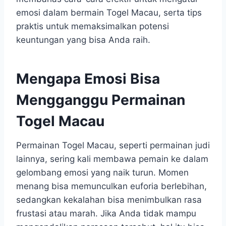
emosi dalam bermain Togel Macau, serta tips
praktis untuk memaksimalkan potensi
keuntungan yang bisa Anda raih.
Mengapa Emosi Bisa
Mengganggu Permainan
Togel Macau
Permainan Togel Macau, seperti permainan judi
lainnya, sering kali membawa pemain ke dalam
gelombang emosi yang naik turun. Momen
menang bisa memunculkan euforia berlebihan,
sedangkan kekalahan bisa menimbulkan rasa
frustasi atau marah. Jika Anda tidak mampu