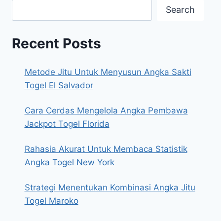
Search
Recent Posts
Metode Jitu Untuk Menyusun Angka Sakti
Togel El Salvador
Cara Cerdas Mengelola Angka Pembawa
Jackpot Togel Florida
Rahasia Akurat Untuk Membaca Statistik
Angka Togel New York
Strategi Menentukan Kombinasi Angka Jitu
Togel Maroko