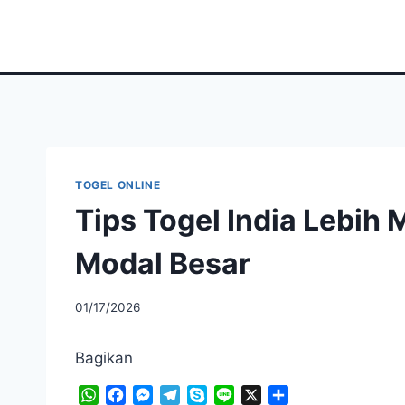
Skip
to
content
TOGEL ONLINE
Tips Togel India Lebi
Modal Besar
01/17/2026
Bagikan
W
F
M
T
S
L
X
S