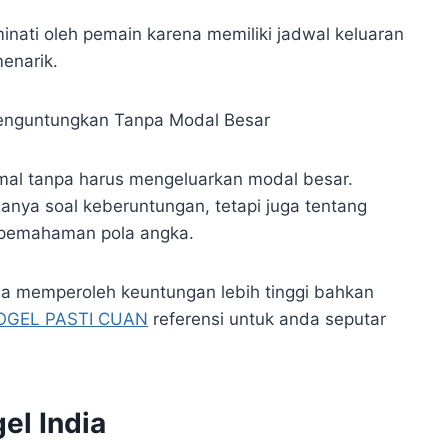
inati oleh pemain karena memiliki jadwal keluaran
enarik.
mal tanpa harus mengeluarkan modal besar.
nya soal keberuntungan, tetapi juga tentang
n pemahaman pola angka.
a memperoleh keuntungan lebih tinggi bahkan
OGEL PASTI CUAN
referensi untuk anda seputar
l India