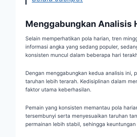
Menggabungkan Analisis 
Selain memperhatikan pola harian, tren ming
informasi angka yang sedang populer, seda
konsisten muncul dalam beberapa hari terakh
Dengan menggabungkan kedua analisis ini, pr
taruhan lebih terarah. Kedisiplinan dalam m
faktor utama keberhasilan.
Pemain yang konsisten memantau pola haria
tersembunyi serta menyesuaikan taruhan ta
permainan lebih stabil, sehingga keuntungan