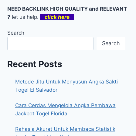
NEED BACKLINK HIGH QUALITY and RELEVANT
?
let us help.
click here
Search
Search
Recent Posts
Metode Jitu Untuk Menyusun Angka Sakti
Togel El Salvador
Cara Cerdas Mengelola Angka Pembawa
Jackpot Togel Florida
Rahasia Akurat Untuk Membaca Statistik