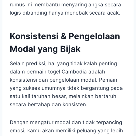
rumus ini membantu menyaring angka secara
logis dibanding hanya menebak secara acak.
Konsistensi & Pengelolaan
Modal yang Bijak
Selain prediksi, hal yang tidak kalah penting
dalam bermain togel Cambodia adalah
konsistensi dan pengelolaan modal. Pemain
yang sukses umumnya tidak bergantung pada
satu kali taruhan besar, melainkan bertaruh
secara bertahap dan konsisten.
Dengan mengatur modal dan tidak terpancing
emosi, kamu akan memiliki peluang yang lebih