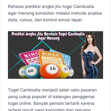
h
a
e
e
k
i
h
a
c
s
l
y
n
a
Rahasia prediksi angka jitu togel Cambodia
t
e
s
e
p
e
r
agar menang konsisten melalui metode analisa
s
b
e
g
e
e
data, rumus, dan kontrol emosi tepat.
A
o
n
r
p
o
g
a
p
k
e
m
r
Togel Cambodia menjadi salah satu pasaran
yang cukup populer di kalangan penggemar
togel online. Banyak pemain tertarik karena
jadwal result yang konsisten dan peluang