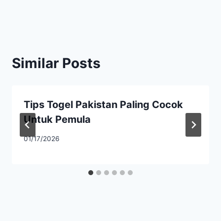
Similar Posts
Tips Togel Pakistan Paling Cocok
Untuk Pemula
01/17/2026