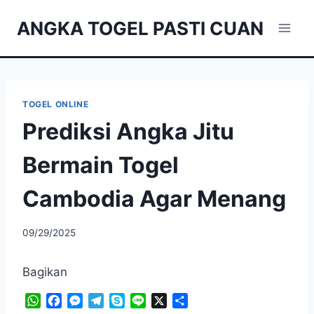
Skip
ANGKA TOGEL PASTI CUAN
to
content
TOGEL ONLINE
Prediksi Angka Jitu
Bermain Togel
Cambodia Agar Menang
09/29/2025
Bagikan
W
F
M
T
S
L
X
S