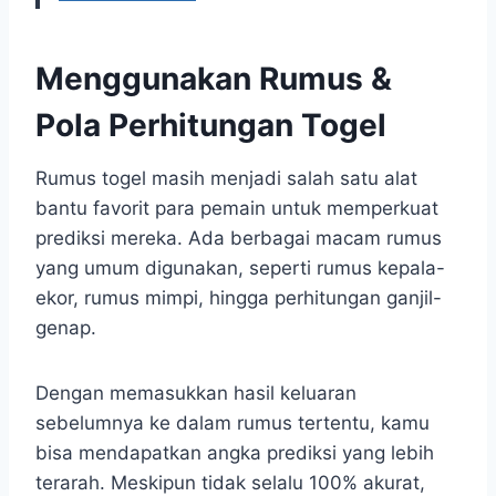
Menggunakan Rumus &
Pola Perhitungan Togel
Rumus togel masih menjadi salah satu alat
bantu favorit para pemain untuk memperkuat
prediksi mereka. Ada berbagai macam rumus
yang umum digunakan, seperti rumus kepala-
ekor, rumus mimpi, hingga perhitungan ganjil-
genap.
Dengan memasukkan hasil keluaran
sebelumnya ke dalam rumus tertentu, kamu
bisa mendapatkan angka prediksi yang lebih
terarah. Meskipun tidak selalu 100% akurat,