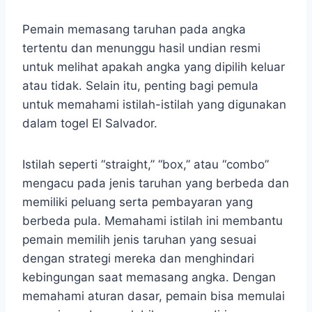
Pemain memasang taruhan pada angka
tertentu dan menunggu hasil undian resmi
untuk melihat apakah angka yang dipilih keluar
atau tidak. Selain itu, penting bagi pemula
untuk memahami istilah-istilah yang digunakan
dalam togel El Salvador.
Istilah seperti “straight,” “box,” atau “combo”
mengacu pada jenis taruhan yang berbeda dan
memiliki peluang serta pembayaran yang
berbeda pula. Memahami istilah ini membantu
pemain memilih jenis taruhan yang sesuai
dengan strategi mereka dan menghindari
kebingungan saat memasang angka. Dengan
memahami aturan dasar, pemain bisa memulai