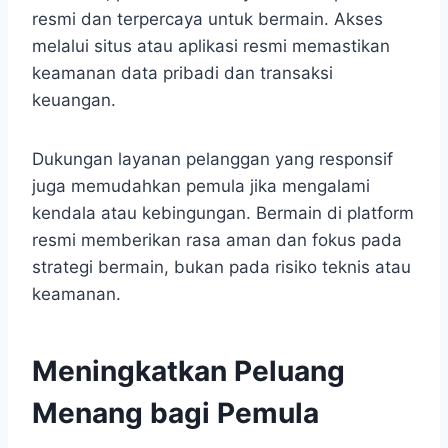
resmi dan terpercaya untuk bermain. Akses
melalui situs atau aplikasi resmi memastikan
keamanan data pribadi dan transaksi
keuangan.
Dukungan layanan pelanggan yang responsif
juga memudahkan pemula jika mengalami
kendala atau kebingungan. Bermain di platform
resmi memberikan rasa aman dan fokus pada
strategi bermain, bukan pada risiko teknis atau
keamanan.
Meningkatkan Peluang
Menang bagi Pemula