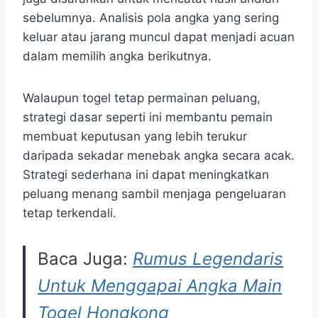
sebelumnya. Analisis pola angka yang sering
keluar atau jarang muncul dapat menjadi acuan
dalam memilih angka berikutnya.
Walaupun togel tetap permainan peluang,
strategi dasar seperti ini membantu pemain
membuat keputusan yang lebih terukur
daripada sekadar menebak angka secara acak.
Strategi sederhana ini dapat meningkatkan
peluang menang sambil menjaga pengeluaran
tetap terkendali.
Baca Juga:
Rumus Legendaris
Untuk Menggapai Angka Main
Togel Hongkong