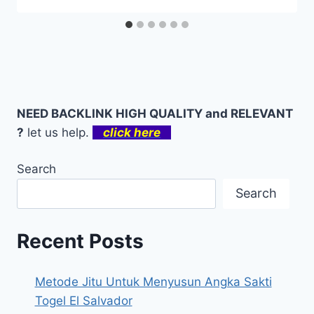
NEED BACKLINK HIGH QUALITY and RELEVANT
?
let us help.
click here
Search
Search
Recent Posts
Metode Jitu Untuk Menyusun Angka Sakti
Togel El Salvador