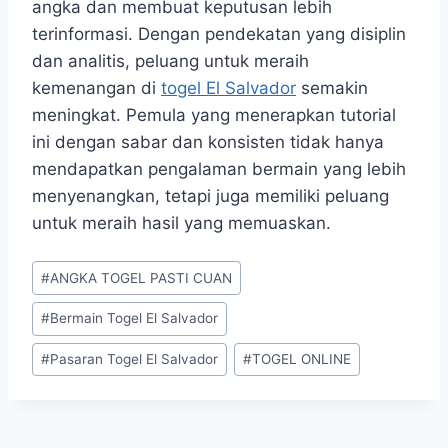
angka dan membuat keputusan lebih
terinformasi. Dengan pendekatan yang disiplin
dan analitis, peluang untuk meraih
kemenangan di
togel El Salvador
semakin
meningkat. Pemula yang menerapkan tutorial
ini dengan sabar dan konsisten tidak hanya
mendapatkan pengalaman bermain yang lebih
menyenangkan, tetapi juga memiliki peluang
untuk meraih hasil yang memuaskan.
Post
#
ANGKA TOGEL PASTI CUAN
Tags:
#
Bermain Togel El Salvador
#
Pasaran Togel El Salvador
#
TOGEL ONLINE