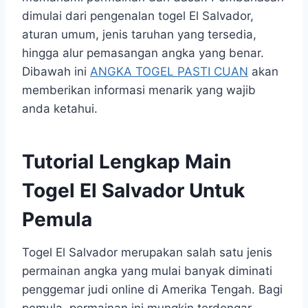
dimulai dari pengenalan togel El Salvador,
aturan umum, jenis taruhan yang tersedia,
hingga alur pemasangan angka yang benar.
Dibawah ini
ANGKA TOGEL PASTI CUAN
akan
memberikan informasi menarik yang wajib
anda ketahui.
Tutorial Lengkap Main
Togel El Salvador Untuk
Pemula
Togel El Salvador merupakan salah satu jenis
permainan angka yang mulai banyak diminati
penggemar judi online di Amerika Tengah. Bagi