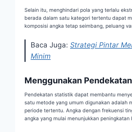
Selain itu, menghindari pola yang terlalu eks
berada dalam satu kategori tertentu dapat me
komposisi angka tetap seimbang, peluang vari
Baca Juga:
Strategi Pintar M
Minim
Menggunakan Pendekatan 
Pendekatan statistik dapat membantu menye
satu metode yang umum digunakan adalah m
periode tertentu. Angka dengan frekuensi ti
angka yang mulai menunjukkan peningkatan