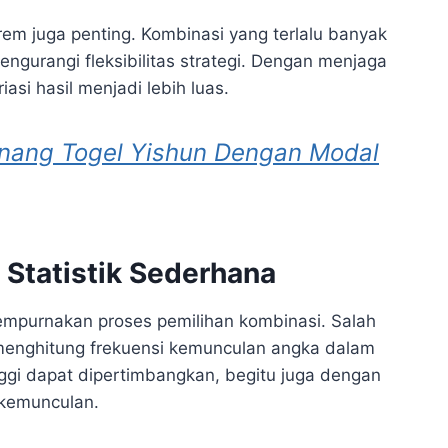
trem juga penting. Kombinasi yang terlalu banyak
ngurangi fleksibilitas strategi. Dengan menjaga
asi hasil menjadi lebih luas.
enang Togel Yishun Dengan Modal
Statistik Sederhana
mpurnakan proses pemilihan kombinasi. Salah
enghitung frekuensi kemunculan angka dalam
nggi dapat dipertimbangkan, begitu juga dengan
 kemunculan.