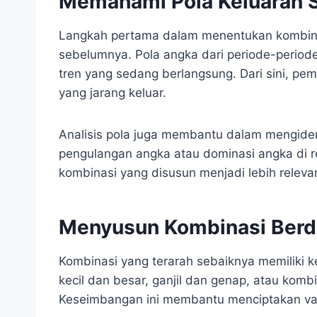
Memahami Pola Keluaran 
Langkah pertama dalam menentukan kombinas
sebelumnya. Pola angka dari periode-perio
tren yang sedang berlangsung. Dari sini, pe
yang jarang keluar.
Analisis pola juga membantu dalam mengident
pengulangan angka atau dominasi angka di r
kombinasi yang disusun menjadi lebih relevan
Menyusun Kombinasi Ber
Kombinasi yang terarah sebaiknya memiliki 
kecil dan besar, ganjil dan genap, atau kombi
Keseimbangan ini membantu menciptakan varia