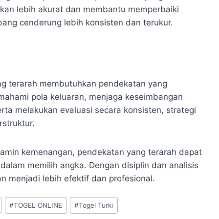
i akan lebih akurat dan membantu memperbaiki
bang cenderung lebih konsisten dan terukur.
g terarah membutuhkan pendekatan yang
memahami pola keluaran, menjaga keseimbangan
rta melakukan evaluasi secara konsisten, strategi
struktur.
jamin kemenangan, pendekatan yang terarah dapat
alam memilih angka. Dengan disiplin dan analisis
 menjadi lebih efektif dan profesional.
#
TOGEL ONLINE
#
Togel Turki