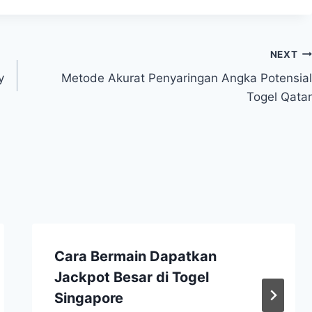
NEXT
y
Metode Akurat Penyaringan Angka Potensial
Togel Qatar
Cara Bermain Dapatkan
Jackpot Besar di Togel
Singapore