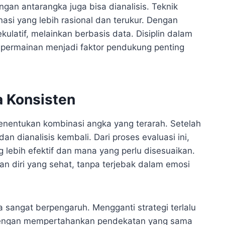
ngan antarangka juga bisa dianalisis. Teknik
i yang lebih rasional dan terukur. Dengan
pekulatif, melainkan berbasis data. Disiplin dalam
 permainan menjadi faktor pendukung penting
a Konsisten
enentukan kombinasi angka yang terarah. Setelah
n dianalisis kembali. Dari proses evaluasi ini,
ebih efektif dan mana yang perlu disesuaikan.
 diri yang sehat, tanpa terjebak dalam emosi
sangat berpengaruh. Mengganti strategi terlalu
 Dengan mempertahankan pendekatan yang sama