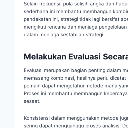
Selain frekuensi, pola selisih angka dan hubu
sederhana ini membantu membangun kombinas
pendekatan ini, strategi tidak lagi bersifat s
mengikuti rencana dan menjaga pengelolaan
dalam menjaga kestabilan strategi.
Melakukan Evaluasi Secar
Evaluasi merupakan bagian penting dalam m
memasang kombinasi, hasilnya perlu dicatat da
pemain dapat mengetahui metode mana yang l
Proses ini membantu membangun kepercayaan
sesaat.
Konsistensi dalam menggunakan metode juga 
sering dapat mengganggu proses analisis.