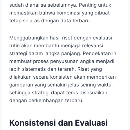
sudah dianalisa sebelumnya. Penting untuk
memastikan bahwa kombinasi yang dibuat
tetap selaras dengan data terbaru.
Menggabungkan hasil riset dengan evaluasi
rutin akan membantu menjaga relevansi
strategi dalam jangka panjang. Pendekatan ini
membuat proses penyusunan angka menjadi
lebih sistematis dan terarah. Riset yang
dilakukan secara konsisten akan memberikan
gambaran yang semakin jelas seiring waktu,
sehingga strategi dapat terus disesuaikan
dengan perkembangan terbaru.
Konsistensi dan Evaluasi