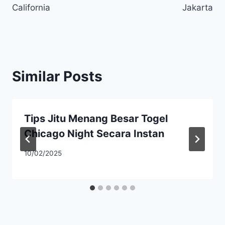
California
Jakarta
Similar Posts
Tips Jitu Menang Besar Togel
Chicago Night Secara Instan
10/02/2025