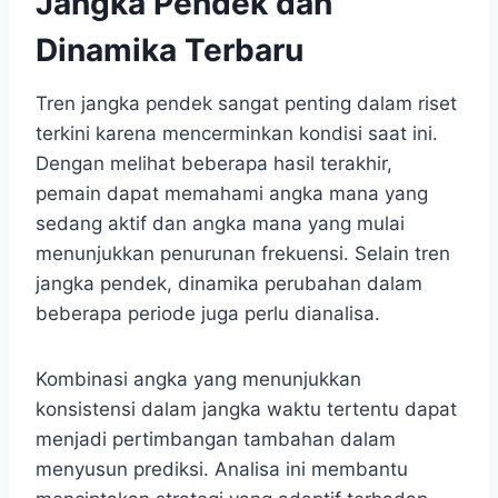
Jangka Pendek dan
Dinamika Terbaru
Tren jangka pendek sangat penting dalam riset
terkini karena mencerminkan kondisi saat ini.
Dengan melihat beberapa hasil terakhir,
pemain dapat memahami angka mana yang
sedang aktif dan angka mana yang mulai
menunjukkan penurunan frekuensi. Selain tren
jangka pendek, dinamika perubahan dalam
beberapa periode juga perlu dianalisa.
Kombinasi angka yang menunjukkan
konsistensi dalam jangka waktu tertentu dapat
menjadi pertimbangan tambahan dalam
menyusun prediksi. Analisa ini membantu