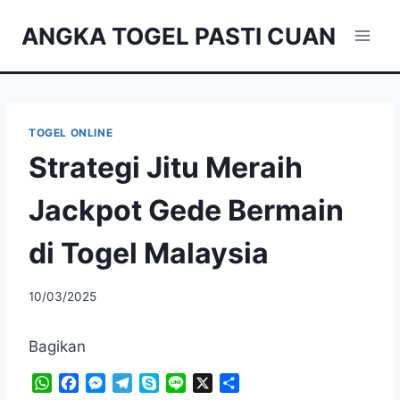
Skip
ANGKA TOGEL PASTI CUAN
to
content
TOGEL ONLINE
Strategi Jitu Meraih
Jackpot Gede Bermain
di Togel Malaysia
10/03/2025
Bagikan
W
F
M
T
S
L
X
S