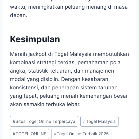
waktu, meningkatkan peluang menang di masa
depan.
Kesimpulan
Meraih jackpot di Togel Malaysia membutuhkan
kombinasi strategi cerdas, pemahaman pola
angka, statistik keluaran, dan manajemen
modal yang disiplin. Dengan kesabaran,
konsistensi, dan penerapan sistem taruhan
yang tepat, peluang meraih kemenangan besar
akan semakin terbuka lebar.
Post
#
Situs Togel Online Terpercaya
#
Togel Malaysia
Tags:
#
TOGEL ONLINE
#
Togel Online Terbaik 2025