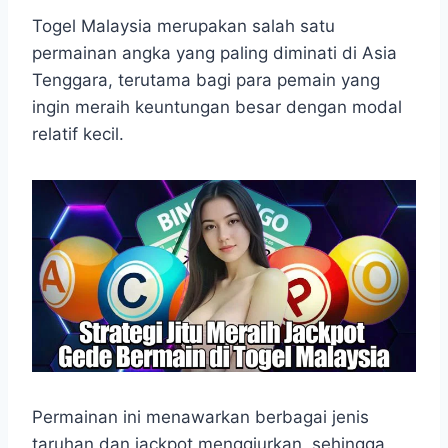
h
a
e
e
k
i
h
a
c
s
l
y
n
a
Togel Malaysia merupakan salah satu
t
e
s
e
p
e
r
permainan angka yang paling diminati di Asia
s
b
e
g
e
e
Tenggara, terutama bagi para pemain yang
A
o
n
r
ingin meraih keuntungan besar dengan modal
p
o
g
a
relatif kecil.
p
k
e
m
r
Permainan ini menawarkan berbagai jenis
taruhan dan jackpot menggiurkan, sehingga