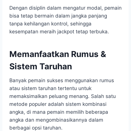
Dengan disiplin dalam mengatur modal, pemain
bisa tetap bermain dalam jangka panjang
tanpa kehilangan kontrol, sehingga
kesempatan meraih jackpot tetap terbuka.
Memanfaatkan Rumus &
Sistem Taruhan
Banyak pemain sukses menggunakan rumus
atau sistem taruhan tertentu untuk
memaksimalkan peluang menang. Salah satu
metode populer adalah sistem kombinasi
angka, di mana pemain memilih beberapa
angka dan mengombinasikannya dalam
berbagai opsi taruhan.