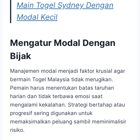
Main Togel Sydney Dengan
Modal Kecil
Mengatur Modal Dengan
Bijak
Manajemen modal menjadi faktor krusial agar
bermain Togel Malaysia tidak merugikan.
Pemain harus menentukan batas taruhan
harian dan tidak terbawa emosi saat
mengalami kekalahan. Strategi bertahap atau
progresif sering digunakan untuk
memaksimalkan peluang sambil meminimalisir
risiko.