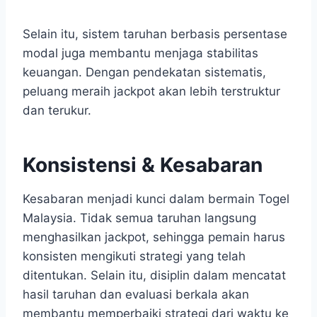
Selain itu, sistem taruhan berbasis persentase
modal juga membantu menjaga stabilitas
keuangan. Dengan pendekatan sistematis,
peluang meraih jackpot akan lebih terstruktur
dan terukur.
Konsistensi & Kesabaran
Kesabaran menjadi kunci dalam bermain Togel
Malaysia. Tidak semua taruhan langsung
menghasilkan jackpot, sehingga pemain harus
konsisten mengikuti strategi yang telah
ditentukan. Selain itu, disiplin dalam mencatat
hasil taruhan dan evaluasi berkala akan
membantu memperbaiki strategi dari waktu ke