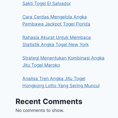
Sakti Togel El Salvador
Cara Cerdas Mengelola Angka
Pembawa Jackpot Togel Florida
Rahasia Akurat Untuk Membaca
Statistik Angka Togel New York
Strategi Menentukan Kombinasi Angka
Jitu Togel Maroko
Analisa Tren Angka Jitu Togel
Hongkong Lotto Yang Sering Muncul
Recent Comments
No comments to show.