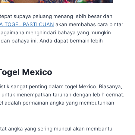
 tepat supaya peluang menang lebih besar dan
A TOGEL PASTI CUAN
akan membahas cara pintar
 bagaimana menghindari bahaya yang mungkin
 dan bahaya ini, Anda dapat bermain lebih
 Togel Mexico
tik sangat penting dalam togel Mexico. Biasanya,
sa untuk menempatkan taruhan dengan lebih cermat.
gel adalah permainan angka yang membutuhkan
at angka yang sering muncul akan membantu