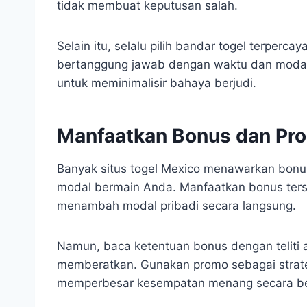
tidak membuat keputusan salah.
Selain itu, selalu pilih bandar togel terperc
bertanggung jawab dengan waktu dan modal 
untuk meminimalisir bahaya berjudi.
Manfaatkan Bonus dan Pr
Banyak situs togel Mexico menawarkan bon
modal bermain Anda. Manfaatkan bonus ter
menambah modal pribadi secara langsung.
Namun, baca ketentuan bonus dengan teliti a
memberatkan. Gunakan promo sebagai strat
memperbesar kesempatan menang secara be