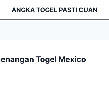
ANGKA TOGEL PASTI CUAN
menangan Togel Mexico