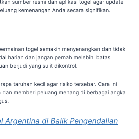
kan sumber resmi dan aplikasi togel agar update
 peluang kemenangan Anda secara signifikan.
permainan togel semakin menyenangkan dan tidak
al harian dan jangan pernah melebihi batas
n berjudi yang sulit dikontrol.
pa taruhan kecil agar risiko tersebar. Cara ini
a dan memberi peluang menang di berbagai angka
gus.
l Argentina di Balik Pengendalian