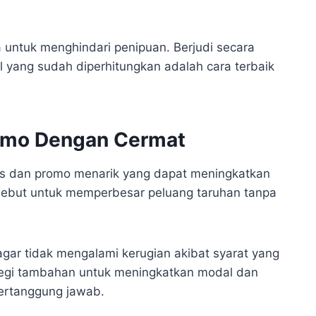
aya untuk menghindari penipuan. Berjudi secara
yang sudah diperhitungkan adalah cara terbaik
omo Dengan Cermat
us dan promo menarik yang dapat meningkatkan
sebut untuk memperbesar peluang taruhan tanpa
gar tidak mengalami kerugian akibat syarat yang
egi tambahan untuk meningkatkan modal dan
rtanggung jawab.