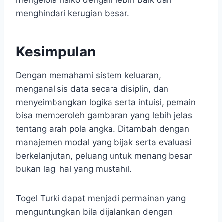
mengelola risiko dengan lebih baik dan
menghindari kerugian besar.
Kesimpulan
Dengan memahami sistem keluaran,
menganalisis data secara disiplin, dan
menyeimbangkan logika serta intuisi, pemain
bisa memperoleh gambaran yang lebih jelas
tentang arah pola angka. Ditambah dengan
manajemen modal yang bijak serta evaluasi
berkelanjutan, peluang untuk menang besar
bukan lagi hal yang mustahil.
Togel Turki dapat menjadi permainan yang
menguntungkan bila dijalankan dengan