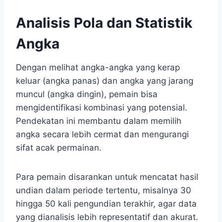
Analisis Pola dan Statistik
Angka
Dengan melihat angka-angka yang kerap
keluar (angka panas) dan angka yang jarang
muncul (angka dingin), pemain bisa
mengidentifikasi kombinasi yang potensial.
Pendekatan ini membantu dalam memilih
angka secara lebih cermat dan mengurangi
sifat acak permainan.
Para pemain disarankan untuk mencatat hasil
undian dalam periode tertentu, misalnya 30
hingga 50 kali pengundian terakhir, agar data
yang dianalisis lebih representatif dan akurat.