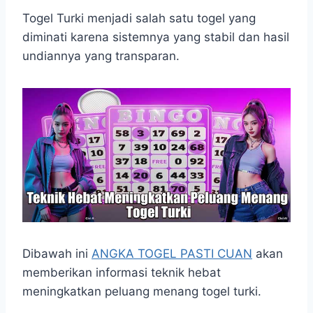
h
a
e
e
k
i
h
a
c
s
l
y
n
a
Togel Turki menjadi salah satu togel yang
t
e
s
e
p
e
r
diminati karena sistemnya yang stabil dan hasil
s
b
e
g
e
e
undiannya yang transparan.
A
o
n
r
p
o
g
a
p
k
e
m
r
Dibawah ini
ANGKA TOGEL PASTI CUAN
akan
memberikan informasi teknik hebat
meningkatkan peluang menang togel turki.