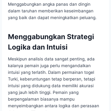
Menggabungkan angka panas dan dingin
dalam taruhan memberikan keseimbangan
yang baik dan dapat meningkatkan peluang.
Menggabungkan Strategi
Logika dan Intuisi
Meskipun analisis data sangat penting, ada
kalanya pemain juga perlu mengandalkan
intuisi yang terlatih. Dalam permainan togel
Turki, keberuntungan tetap berperan, tetapi
intuisi yang didukung data memiliki akurasi
yang jauh lebih tinggi. Pemain yang
berpengalaman biasanya mampu
menyeimbangkan antara logika dan perasaan