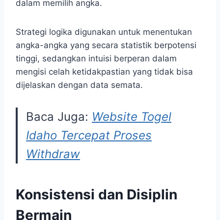
dalam memilih angka.
Strategi logika digunakan untuk menentukan
angka-angka yang secara statistik berpotensi
tinggi, sedangkan intuisi berperan dalam
mengisi celah ketidakpastian yang tidak bisa
dijelaskan dengan data semata.
Baca Juga:
Website Togel
Idaho Tercepat Proses
Withdraw
Konsistensi dan Disiplin
Bermain