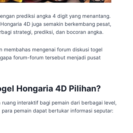
engan prediksi angka 4 digit yang menantang.
el Hongaria 4D juga semakin berkembang pesat,
bagi strategi, prediksi, dan bocoran angka.
n membahas mengenai forum diskusi togel
ngapa forum-forum tersebut menjadi pusat
gel Hongaria 4D Pilihan?
uang interaktif bagi pemain dari berbagai level,
i, para pemain dapat bertukar informasi seputar: