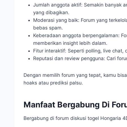
Jumlah anggota aktif: Semakin banyak an
yang dibagikan.
Moderasi yang baik: Forum yang terkelol
bebas spam.
Keberadaan anggota berpengalaman: For
memberikan insight lebih dalam.
Fitur interaktif: Seperti polling, live cha
Reputasi dan review pengguna: Cari foru
Dengan memilih forum yang tepat, kamu bisa
hoaks atau prediksi palsu.
Manfaat Bergabung Di For
Bergabung di forum diskusi togel Hongaria 4