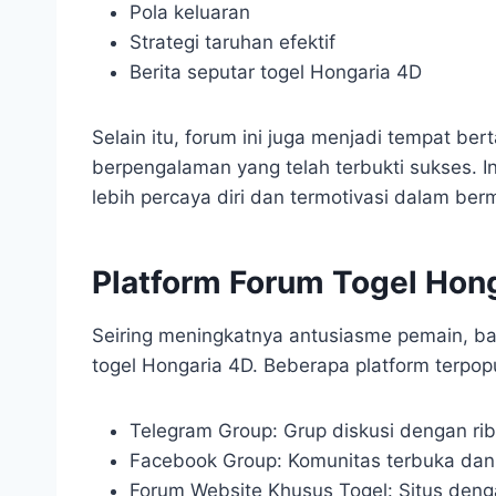
Pola keluaran
Strategi taruhan efektif
Berita seputar togel Hongaria 4D
Selain itu, forum ini juga menjadi tempat be
berpengalaman yang telah terbukti sukses. 
lebih percaya diri dan termotivasi dalam ber
Platform Forum Togel Hon
Seiring meningkatnya antusiasme pemain, ba
togel Hongaria 4D. Beberapa platform terpopul
Telegram Group: Grup diskusi dengan ribu
Facebook Group: Komunitas terbuka dan t
Forum Website Khusus Togel: Situs dengan