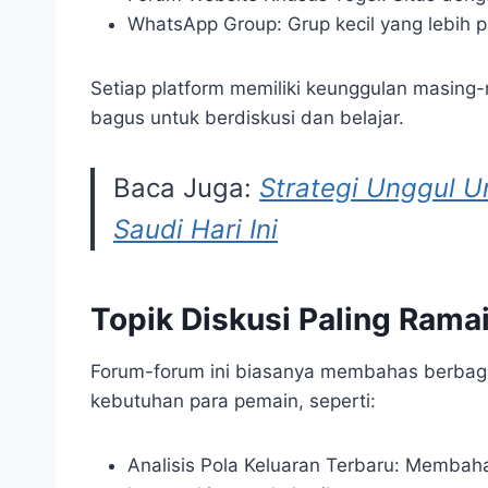
WhatsApp Group: Grup kecil yang lebih pr
Setiap platform memiliki keunggulan masin
bagus untuk berdiskusi dan belajar.
Baca Juga:
Strategi Unggul 
Saudi Hari Ini
Topik Diskusi Paling Rama
Forum-forum ini biasanya membahas berbaga
kebutuhan para pemain, seperti:
Analisis Pola Keluaran Terbaru: Membah