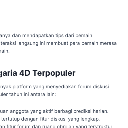
rtanya dan mendapatkan tips dari pemain
Interaksi langsung ini membuat para pemain merasa
main.
garia 4D Terpopuler
nyak platform yang menyediakan forum diskusi
er tahun ini antara lain:
an anggota yang aktif berbagi prediksi harian.
ertutup dengan fitur diskusi yang lengkap.
 fitur forum dan ruang obrolan yang terstruktur.