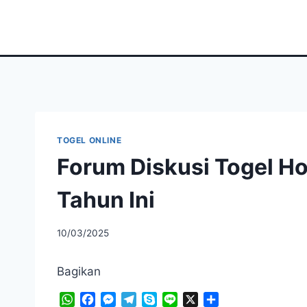
Skip
to
content
TOGEL ONLINE
Forum Diskusi Togel Ho
Tahun Ini
10/03/2025
Bagikan
W
F
M
T
S
L
X
S