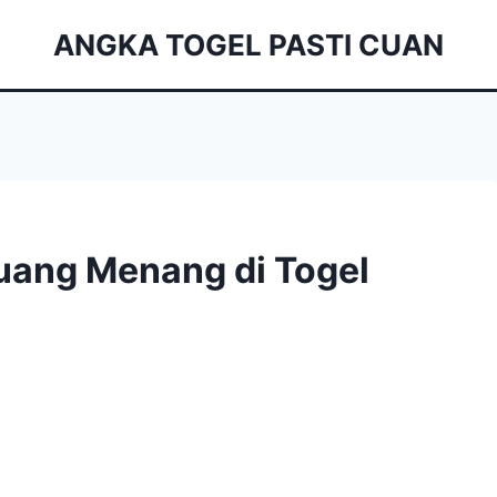
ANGKA TOGEL PASTI CUAN
uang Menang di Togel