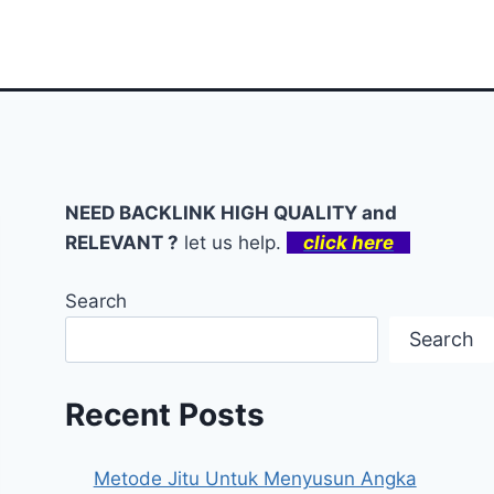
NEED BACKLINK HIGH QUALITY and
RELEVANT ?
let us help.
click here
Search
Search
Recent Posts
Metode Jitu Untuk Menyusun Angka