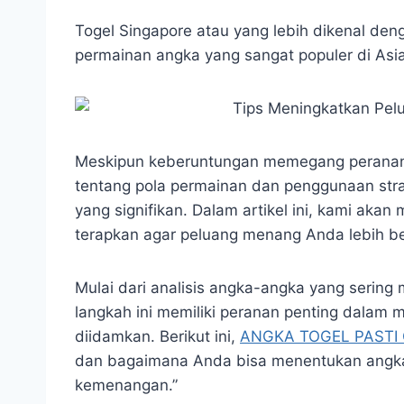
h
a
e
e
k
i
h
a
c
s
l
y
n
a
Togel Singapore atau yang lebih dikenal de
t
e
s
e
p
e
r
permainan angka yang sangat populer di Asia
s
b
e
g
e
e
A
o
n
r
p
o
g
a
p
k
e
m
r
Meskipun keberuntungan memegang peranan
tentang pola permainan dan penggunaan stra
yang signifikan. Dalam artikel ini, kami ak
terapkan agar peluang menang Anda lebih be
Mulai dari analisis angka-angka yang sering
langkah ini memiliki peranan penting dala
diidamkan. Berikut ini,
ANGKA TOGEL PASTI
dan bagaimana Anda bisa menentukan angka
kemenangan.”