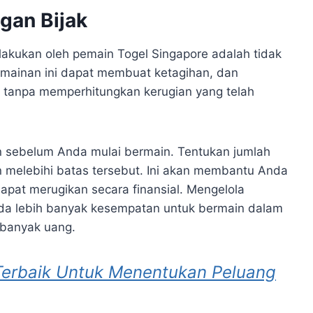
gan Bijak
ilakukan oleh pemain Togel Singapore adalah tidak
mainan ini dapat membuat ketagihan, dan
n tanpa memperhitungkan kerugian yang telah
 sebelum Anda mulai bermain. Tentukan jumlah
 melebihi batas tersebut. Ini akan membantu Anda
apat merugikan secara finansial. Mengelola
da lebih banyak kesempatan untuk bermain dalam
 banyak uang.
Terbaik Untuk Menentukan Peluang