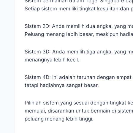
Sistem permainan dalam Togel Singapore dap
Setiap sistem memiliki tingkat kesulitan da
Sistem 2D: Anda memilih dua angka, yang m
Peluang menang lebih besar, meskipun hadiah
Sistem 3D: Anda memilih tiga angka, yang m
menangnya lebih kecil.
Sistem 4D: Ini adalah taruhan dengan empat
tetapi hadiahnya sangat besar.
Pilihlah sistem yang sesuai dengan tingkat
memulai, disarankan untuk bermain di sistem
peluang menang lebih tinggi.