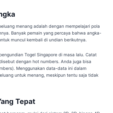
Angka
 peluang menang adalah dengan mempelajari pola
lumnya. Banyak pemain yang percaya bahwa angka-
untuk muncul kembali di undian berikutnya.
l pengundian Togel Singapore di masa lalu. Catat
disebut dengan hot numbers. Anda juga bisa
umbers). Menggunakan data-data ini dalam
luang untuk menang, meskipun tentu saja tidak
Yang Tepat