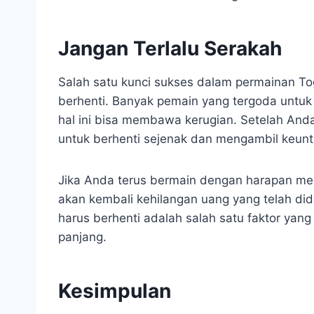
Jangan Terlalu Serakah
Salah satu kunci sukses dalam permainan To
berhenti. Banyak pemain yang tergoda untuk
hal ini bisa membawa kerugian. Setelah An
untuk berhenti sejenak dan mengambil keunt
Jika Anda terus bermain dengan harapan m
akan kembali kehilangan uang yang telah di
harus berhenti adalah salah satu faktor yan
panjang.
Kesimpulan