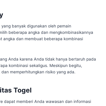
y
de yang banyak digunakan oleh pemain
emilih beberapa angka dan mengkombinasikannya
pat angka dan membuat beberapa kombinasi
nang Anda karena Anda tidak hanya bertaruh pada
apa kombinasi sekaligus. Meskipun begitu,
 dan memperhitungkan risiko yang ada.
tas Togel
re dapat memberi Anda wawasan dan informasi