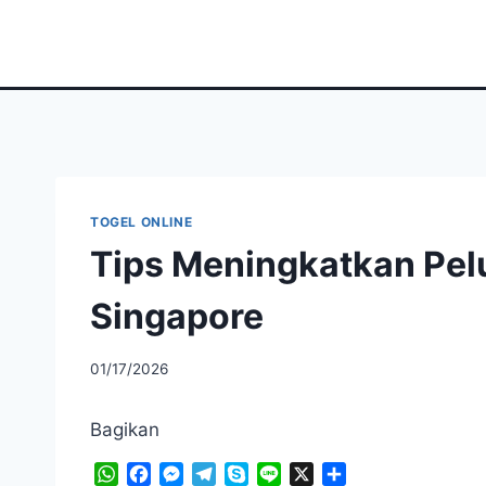
Skip
to
content
TOGEL ONLINE
Tips Meningkatkan Pel
Singapore
01/17/2026
Bagikan
W
F
M
T
S
L
X
S