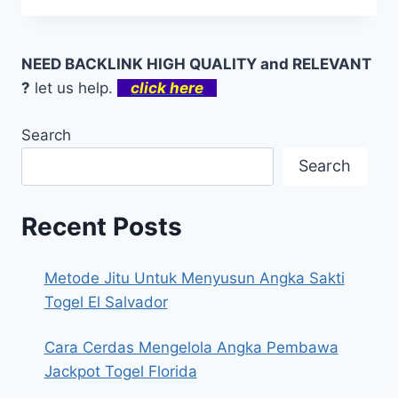
NEED BACKLINK HIGH QUALITY and RELEVANT
?
let us help.
click here
Search
Search
Recent Posts
Metode Jitu Untuk Menyusun Angka Sakti
Togel El Salvador
Cara Cerdas Mengelola Angka Pembawa
Jackpot Togel Florida