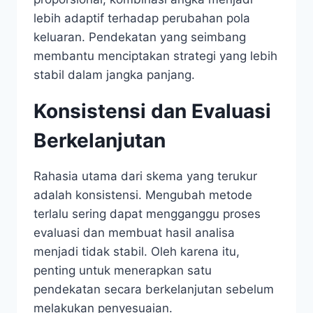
lebih adaptif terhadap perubahan pola
keluaran. Pendekatan yang seimbang
membantu menciptakan strategi yang lebih
stabil dalam jangka panjang.
Konsistensi dan Evaluasi
Berkelanjutan
Rahasia utama dari skema yang terukur
adalah konsistensi. Mengubah metode
terlalu sering dapat mengganggu proses
evaluasi dan membuat hasil analisa
menjadi tidak stabil. Oleh karena itu,
penting untuk menerapkan satu
pendekatan secara berkelanjutan sebelum
melakukan penyesuaian.