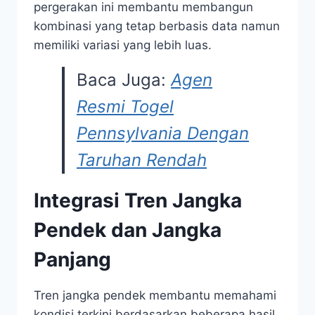
pergerakan ini membantu membangun
kombinasi yang tetap berbasis data namun
memiliki variasi yang lebih luas.
Baca Juga:
Agen
Resmi Togel
Pennsylvania Dengan
Taruhan Rendah
Integrasi Tren Jangka
Pendek dan Jangka
Panjang
Tren jangka pendek membantu memahami
kondisi terkini berdasarkan beberapa hasil