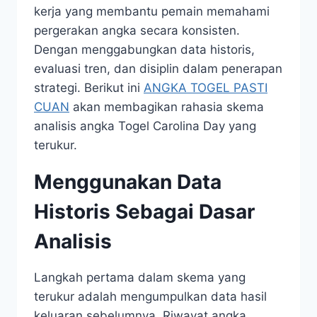
kerja yang membantu pemain memahami
pergerakan angka secara konsisten.
Dengan menggabungkan data historis,
evaluasi tren, dan disiplin dalam penerapan
strategi. Berikut ini
ANGKA TOGEL PASTI
CUAN
akan membagikan rahasia skema
analisis angka Togel Carolina Day yang
terukur.
Menggunakan Data
Historis Sebagai Dasar
Analisis
Langkah pertama dalam skema yang
terukur adalah mengumpulkan data hasil
keluaran sebelumnya. Riwayat angka