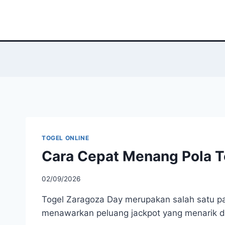
Skip
to
content
TOGEL ONLINE
Cara Cepat Menang Pola T
02/09/2026
Togel Zaragoza Day merupakan salah satu pa
menawarkan peluang jackpot yang menarik d