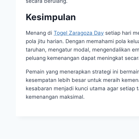
secara berulang.
Kesimpulan
Menang di
Togel Zaragoza Day
setiap hari m
pola jitu harian. Dengan memahami pola kelu
taruhan, mengatur modal, mengendalikan emo
peluang kemenangan dapat meningkat secara 
Pemain yang menerapkan strategi ini bermain 
kesempatan lebih besar untuk meraih kemenang
kesabaran menjadi kunci utama agar setiap t
kemenangan maksimal.