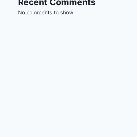
Recent Comments
No comments to show.