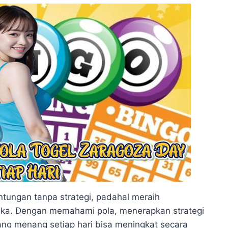
ungan tanpa strategi, padahal meraih
a. Dengan memahami pola, menerapkan strategi
uang menang setiap hari bisa meningkat secara