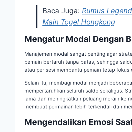
Baca Juga:
Rumus Legend
Main Togel Hongkong
Mengatur Modal Dengan B
Manajemen modal sangat penting agar strategi
pemain bertaruh tanpa batas, sehingga saldo
atau per sesi membantu pemain tetap fokus d
Selain itu, membagi modal menjadi beberapa
mempertaruhkan seluruh saldo sekaligus. St
lama dan meningkatkan peluang meraih keme
membuat permainan lebih terkendali dan m
Mengendalikan Emosi Saa