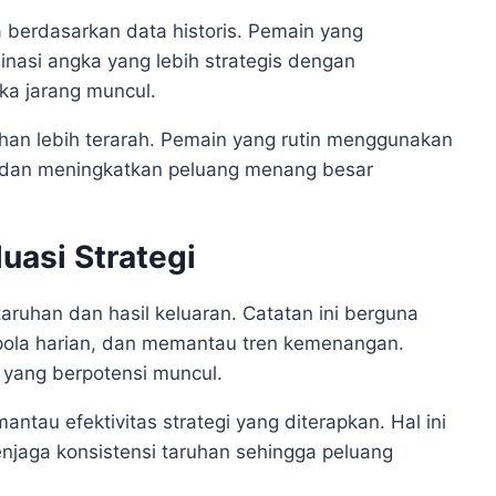
 berdasarkan data historis. Pemain yang
asi angka yang lebih strategis dengan
ka jarang muncul.
uhan lebih terarah. Pemain yang rutin menggunakan
n dan meningkatkan peluang menang besar
uasi Strategi
ruhan dan hasil keluaran. Catatan ini berguna
pola harian, dan memantau tren kemenangan.
 yang berpotensi muncul.
tau efektivitas strategi yang diterapkan. Hal ini
aga konsistensi taruhan sehingga peluang