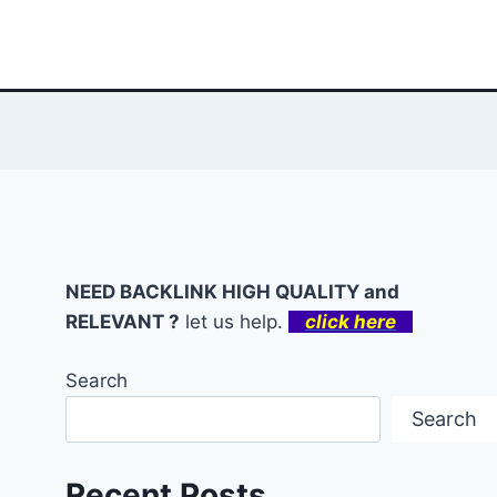
NEED BACKLINK HIGH QUALITY and
RELEVANT ?
let us help.
click here
Search
Search
Recent Posts