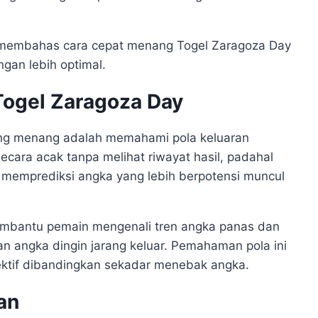
 membahas cara cepat menang Togel Zaragoza Day
gan lebih optimal.
ogel Zaragoza Day
ng menang adalah memahami pola keluaran
cara acak tanpa melihat riwayat hasil, padahal
 memprediksi angka yang lebih berpotensi muncul
embantu pemain mengenali tren angka panas dan
n angka dingin jarang keluar. Pemahaman pola ini
fektif dibandingkan sekadar menebak angka.
an