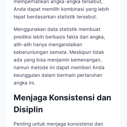
memperhatikan angka-angka tersebut,
Anda dapat memilih kombinasi yang lebih
tepat berdasarkan statistik tersebut.
Menggunakan data statistik membuat
prediksi lebih berbasis fakta dan angka,
alih-alih hanya mengandalkan
keberuntungan semata. Meskipun tidak
ada yang bisa menjamin kemenangan,
namun metode ini dapat memberi Anda
keunggulan dalam bermain pertaruhan
angka ini.
Menjaga Konsistensi dan
Disiplin
Penting untuk menjaga konsistensi dan