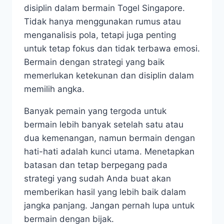
disiplin dalam bermain Togel Singapore.
Tidak hanya menggunakan rumus atau
menganalisis pola, tetapi juga penting
untuk tetap fokus dan tidak terbawa emosi.
Bermain dengan strategi yang baik
memerlukan ketekunan dan disiplin dalam
memilih angka.
Banyak pemain yang tergoda untuk
bermain lebih banyak setelah satu atau
dua kemenangan, namun bermain dengan
hati-hati adalah kunci utama. Menetapkan
batasan dan tetap berpegang pada
strategi yang sudah Anda buat akan
memberikan hasil yang lebih baik dalam
jangka panjang. Jangan pernah lupa untuk
bermain dengan bijak.