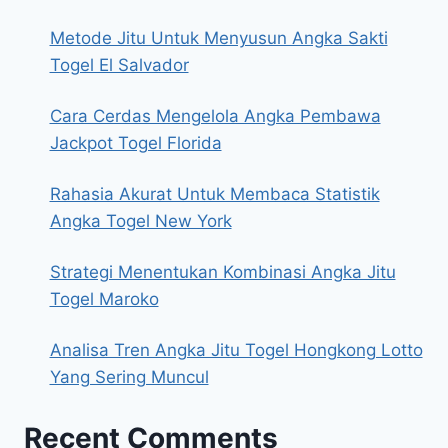
Metode Jitu Untuk Menyusun Angka Sakti
Togel El Salvador
Cara Cerdas Mengelola Angka Pembawa
Jackpot Togel Florida
Rahasia Akurat Untuk Membaca Statistik
Angka Togel New York
Strategi Menentukan Kombinasi Angka Jitu
Togel Maroko
Analisa Tren Angka Jitu Togel Hongkong Lotto
Yang Sering Muncul
Recent Comments