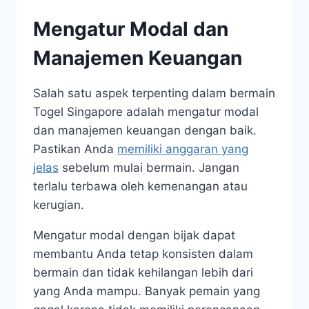
Mengatur Modal dan
Manajemen Keuangan
Salah satu aspek terpenting dalam bermain
Togel Singapore adalah mengatur modal
dan manajemen keuangan dengan baik.
Pastikan Anda
memiliki anggaran yang
jelas
sebelum mulai bermain. Jangan
terlalu terbawa oleh kemenangan atau
kerugian.
Mengatur modal dengan bijak dapat
membantu Anda tetap konsisten dalam
bermain dan tidak kehilangan lebih dari
yang Anda mampu. Banyak pemain yang