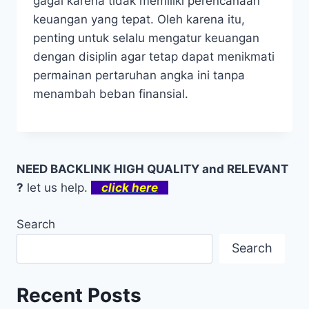
gagal karena tidak memiliki perencanaan
keuangan yang tepat. Oleh karena itu,
penting untuk selalu mengatur keuangan
dengan disiplin agar tetap dapat menikmati
permainan pertaruhan angka ini tanpa
menambah beban finansial.
NEED BACKLINK HIGH QUALITY and RELEVANT
?
let us help.
click here
Search
Search
Recent Posts