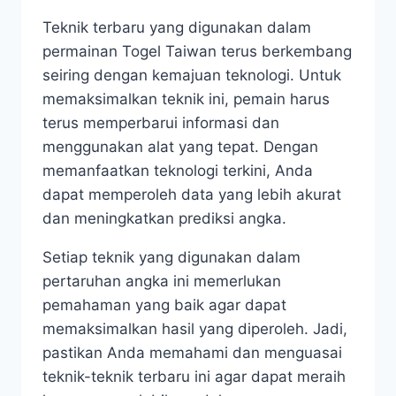
Teknik terbaru yang digunakan dalam
permainan Togel Taiwan terus berkembang
seiring dengan kemajuan teknologi. Untuk
memaksimalkan teknik ini, pemain harus
terus memperbarui informasi dan
menggunakan alat yang tepat. Dengan
memanfaatkan teknologi terkini, Anda
dapat memperoleh data yang lebih akurat
dan meningkatkan prediksi angka.
Setiap teknik yang digunakan dalam
pertaruhan angka ini memerlukan
pemahaman yang baik agar dapat
memaksimalkan hasil yang diperoleh. Jadi,
pastikan Anda memahami dan menguasai
teknik-teknik terbaru ini agar dapat meraih