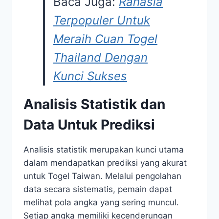
Baca Juga:
Rahasia
Terpopuler Untuk
Meraih Cuan Togel
Thailand Dengan
Kunci Sukses
Analisis Statistik dan
Data Untuk Prediksi
Analisis statistik merupakan kunci utama
dalam mendapatkan prediksi yang akurat
untuk Togel Taiwan. Melalui pengolahan
data secara sistematis, pemain dapat
melihat pola angka yang sering muncul.
Setiap angka memiliki kecenderungan