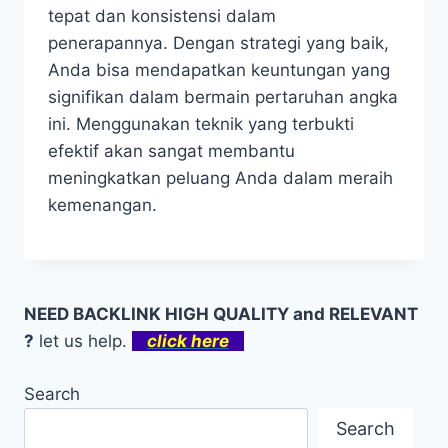
tepat dan konsistensi dalam
penerapannya. Dengan strategi yang baik,
Anda bisa mendapatkan keuntungan yang
signifikan dalam bermain pertaruhan angka
ini. Menggunakan teknik yang terbukti
efektif akan sangat membantu
meningkatkan peluang Anda dalam meraih
kemenangan.
NEED BACKLINK HIGH QUALITY and RELEVANT
?
let us help.
click here
Search
Search