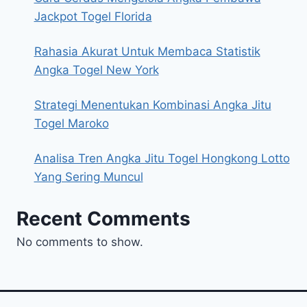
Jackpot Togel Florida
Rahasia Akurat Untuk Membaca Statistik
Angka Togel New York
Strategi Menentukan Kombinasi Angka Jitu
Togel Maroko
Analisa Tren Angka Jitu Togel Hongkong Lotto
Yang Sering Muncul
Recent Comments
No comments to show.