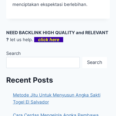
menciptakan ekspektasi berlebihan.
NEED BACKLINK HIGH QUALITY and RELEVANT
?
let us help.
click here
Search
Search
Recent Posts
Metode Jitu Untuk Menyusun Angka Sakti
Togel El Salvador
Cara Cerdas Mengelola Angka Pembawa