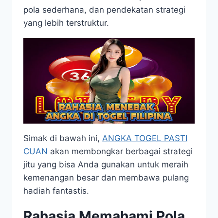
pola sederhana, dan pendekatan strategi
yang lebih terstruktur.
Simak di bawah ini,
ANGKA TOGEL PASTI
CUAN
akan membongkar berbagai strategi
jitu yang bisa Anda gunakan untuk meraih
kemenangan besar dan membawa pulang
hadiah fantastis.
Rahasia Memahami Pola