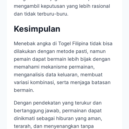
mengambil keputusan yang lebih rasional
dan tidak terburu-buru.
Kesimpulan
Menebak angka di Togel Filipina tidak bisa
dilakukan dengan metode pasti, namun
pemain dapat bermain lebih bijak dengan
memahami mekanisme permainan,
menganalisis data keluaran, membuat
variasi kombinasi, serta menjaga batasan
bermain.
Dengan pendekatan yang terukur dan
bertanggung jawab, permainan dapat
dinikmati sebagai hiburan yang aman,
terarah, dan menyenangkan tanpa