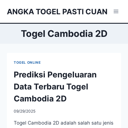
Skip
ANGKA TOGEL PASTI CUAN
to
content
Togel Cambodia 2D
TOGEL ONLINE
Prediksi Pengeluaran
Data Terbaru Togel
Cambodia 2D
09/29/2025
Togel Cambodia 2D adalah salah satu jenis