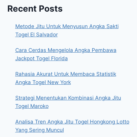
Recent Posts
Metode Jitu Untuk Menyusun Angka Sakti
Togel El Salvador
Cara Cerdas Mengelola Angka Pembawa
Jackpot Togel Florida
Rahasia Akurat Untuk Membaca Statistik
Angka Togel New York
Strategi Menentukan Kombinasi Angka Jitu
Togel Maroko
Analisa Tren Angka Jitu Togel Hongkong Lotto
Yang Sering Muncul