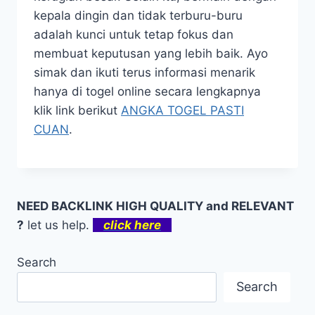
kepala dingin dan tidak terburu-buru
adalah kunci untuk tetap fokus dan
membuat keputusan yang lebih baik. Ayo
simak dan ikuti terus informasi menarik
hanya di togel online secara lengkapnya
klik link berikut
ANGKA TOGEL PASTI
CUAN
.
NEED BACKLINK HIGH QUALITY and RELEVANT
?
let us help.
click here
Search
Search