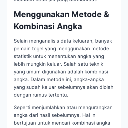
Menggunakan Metode &
Kombinasi Angka
Selain menganalisis data keluaran, banyak
pemain togel yang menggunakan metode
statistik untuk menentukan angka yang
lebih mungkin keluar. Salah satu teknik
yang umum digunakan adalah kombinasi
angka. Dalam metode ini, angka-angka
yang sudah keluar sebelumnya akan diolah
dengan rumus tertentu.
Seperti menjumlahkan atau mengurangkan
angka dari hasil sebelumnya. Hal ini
bertujuan untuk mencari kombinasi angka