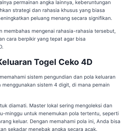
alnya permainan angka lainnya, keberuntungan
hkan strategi dan rahasia khusus yang biasa
meningkatkan peluang menang secara signifikan.
 membahas mengenai rahasia-rahasia tersebut,
n cara berpikir yang tepat agar bisa
D.
eluaran Togel Ceko 4D
 memahami sistem pengundian dan pola keluaran
ya menggunakan sistem 4 digit, di mana pemain
uk diamati. Master lokal sering mengoleksi dan
gu-minggu untuk menemukan pola tertentu, seperti
arang keluar. Dengan memahami pola ini, Anda bisa
ukan sekadar menebak angka secara acak.