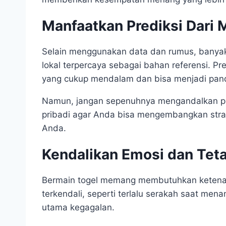
Manfaatkan Prediksi Dari 
Selain menggunakan data dan rumus, banyak
lokal terpercaya sebagai bahan referensi. Pre
yang cukup mendalam dan bisa menjadi pan
Namun, jangan sepenuhnya mengandalkan pre
pribadi agar Anda bisa mengembangkan strat
Anda.
Kendalikan Emosi dan Tet
Bermain togel memang membutuhkan ketenang
terkendali, seperti terlalu serakah saat men
utama kegagalan.