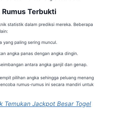
& Rumus Terbukti
ik statistik dalam prediksi mereka. Beberapa
ain:
 yang paling sering muncul.
an angka panas dengan angka dingin.
eimbangan antara angka ganjil dan genap.
pit pilihan angka sehingga peluang menang
mencoba rumus-rumus ini secara mandiri untuk
ik Temukan Jackpot Besar Togel