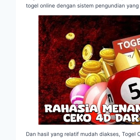
togel online dengan sistem pengundian yang 
Dan hasil yang relatif mudah diakses, Toge