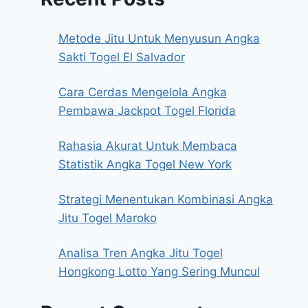
Metode Jitu Untuk Menyusun Angka
Sakti Togel El Salvador
Cara Cerdas Mengelola Angka
Pembawa Jackpot Togel Florida
Rahasia Akurat Untuk Membaca
Statistik Angka Togel New York
Strategi Menentukan Kombinasi Angka
Jitu Togel Maroko
Analisa Tren Angka Jitu Togel
Hongkong Lotto Yang Sering Muncul