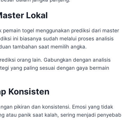
Master Lokal
 pemain togel menggunakan prediksi dari master
diksi ini biasanya sudah melalui proses analisis
duan tambahan saat memilih angka.
diksi orang lain. Gabungkan dengan analisis
egi yang paling sesuai dengan gaya bermain
ap Konsisten
an pikiran dan konsistensi. Emosi yang tidak
ang atau panik saat kalah, sering menjadi penyebab