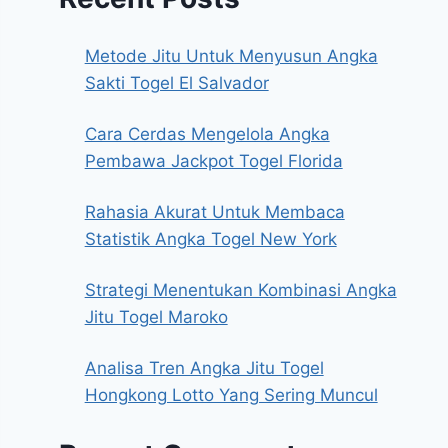
Metode Jitu Untuk Menyusun Angka
Sakti Togel El Salvador
Cara Cerdas Mengelola Angka
Pembawa Jackpot Togel Florida
Rahasia Akurat Untuk Membaca
Statistik Angka Togel New York
Strategi Menentukan Kombinasi Angka
Jitu Togel Maroko
Analisa Tren Angka Jitu Togel
Hongkong Lotto Yang Sering Muncul