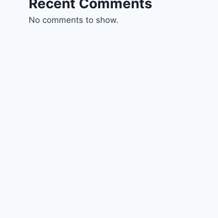
Recent Comments
No comments to show.