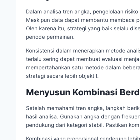
Dalam analisa tren angka, pengelolaan risiko
Meskipun data dapat membantu membaca pola,
Oleh karena itu, strategi yang baik selalu di
periode permainan.
Konsistensi dalam menerapkan metode anali
terlalu sering dapat membuat evaluasi menj
mempertahankan satu metode dalam beberapa
strategi secara lebih objektif.
Menyusun Kombinasi Berd
Setelah memahami tren angka, langkah beri
hasil analisa. Gunakan angka dengan frekuens
pendukung dari kategori stabil. Pastikan kom
Kombinasi yang proporsional cenderung lebi