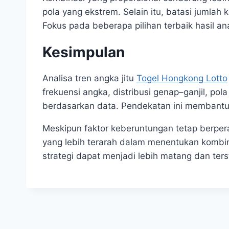
pola yang ekstrem. Selain itu, batasi jumlah
Fokus pada beberapa pilihan terbaik hasil ana
Kesimpulan
Analisa tren angka jitu
Togel Hongkong Lotto
frekuensi angka, distribusi genap–ganjil, po
berdasarkan data. Pendekatan ini membantu m
Meskipun faktor keberuntungan tetap berper
yang lebih terarah dalam menentukan kombina
strategi dapat menjadi lebih matang dan terst