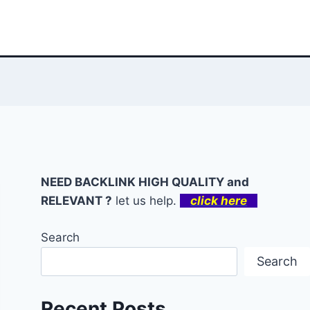
NEED BACKLINK HIGH QUALITY and
RELEVANT ?
let us help.
click here
Search
Search
Recent Posts