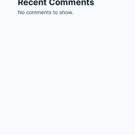
Recent Comments
No comments to show.