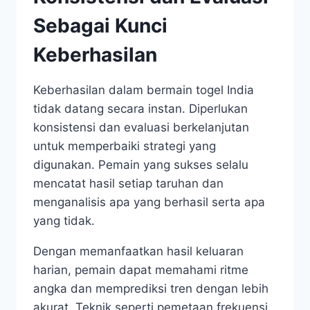
Sebagai Kunci
Keberhasilan
Keberhasilan dalam bermain togel India
tidak datang secara instan. Diperlukan
konsistensi dan evaluasi berkelanjutan
untuk memperbaiki strategi yang
digunakan. Pemain yang sukses selalu
mencatat hasil setiap taruhan dan
menganalisis apa yang berhasil serta apa
yang tidak.
Dengan memanfaatkan hasil keluaran
harian, pemain dapat memahami ritme
angka dan memprediksi tren dengan lebih
akurat. Teknik seperti pemetaan frekuensi,