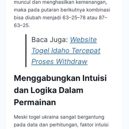
muncul dan menghasilkan kemenangan,
maka pada putaran berikutnya kombinasi
bisa diubah menjadi 63–25–78 atau 87–
63–25.
Baca Juga:
Website
Togel Idaho Tercepat
Proses Withdraw
Menggabungkan Intuisi
dan Logika Dalam
Permainan
Meski togel ukraina sangat bergantung
pada data dan perhitungan, faktor intuisi