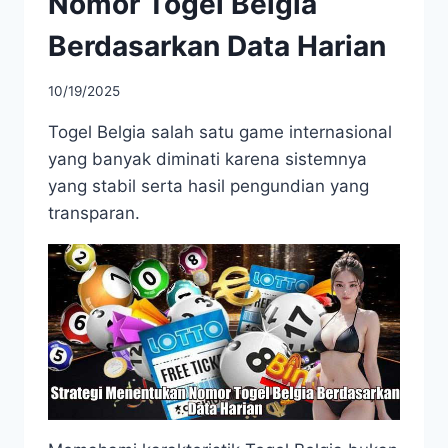
Nomor Togel Belgia
Berdasarkan Data Harian
10/19/2025
Togel Belgia salah satu game internasional
yang banyak diminati karena sistemnya
yang stabil serta hasil pengundian yang
transparan.