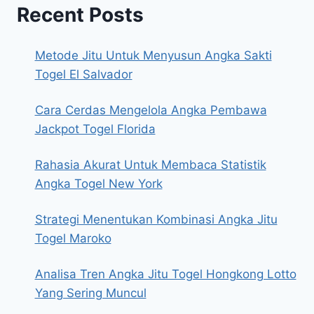
Recent Posts
Metode Jitu Untuk Menyusun Angka Sakti
Togel El Salvador
Cara Cerdas Mengelola Angka Pembawa
Jackpot Togel Florida
Rahasia Akurat Untuk Membaca Statistik
Angka Togel New York
Strategi Menentukan Kombinasi Angka Jitu
Togel Maroko
Analisa Tren Angka Jitu Togel Hongkong Lotto
Yang Sering Muncul