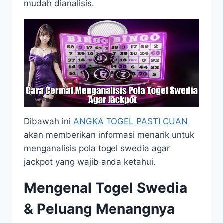
mudah dianalisis.
Dibawah ini
ANGKA TOGEL PASTI CUAN
akan memberikan informasi menarik untuk
menganalisis pola togel swedia agar
jackpot yang wajib anda ketahui.
Mengenal Togel Swedia
& Peluang Menangnya