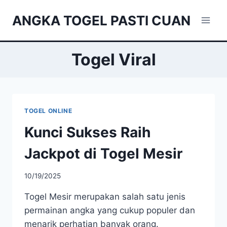
Skip
ANGKA TOGEL PASTI CUAN
to
content
Togel Viral
TOGEL ONLINE
Kunci Sukses Raih
Jackpot di Togel Mesir
10/19/2025
Togel Mesir merupakan salah satu jenis
permainan angka yang cukup populer dan
menarik perhatian banyak orang.