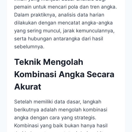
pemain untuk mencari pola dan tren angka.
Dalam praktiknya, analisis data harian
dilakukan dengan mencatat angka-angka
yang sering muncul, jarak kemunculannya,
serta hubungan antarangka dari hasil
sebelumnya.
Teknik Mengolah
Kombinasi Angka Secara
Akurat
Setelah memiliki data dasar, langkah
berikutnya adalah mengolah kombinasi
angka dengan cara yang strategis.
Kombinasi yang baik bukan hanya hasil