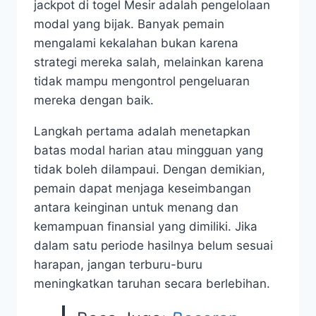
jackpot di togel Mesir adalah pengelolaan
modal yang bijak. Banyak pemain
mengalami kekalahan bukan karena
strategi mereka salah, melainkan karena
tidak mampu mengontrol pengeluaran
mereka dengan baik.
Langkah pertama adalah menetapkan
batas modal harian atau mingguan yang
tidak boleh dilampaui. Dengan demikian,
pemain dapat menjaga keseimbangan
antara keinginan untuk menang dan
kemampuan finansial yang dimiliki. Jika
dalam satu periode hasilnya belum sesuai
harapan, jangan terburu-buru
meningkatkan taruhan secara berlebihan.