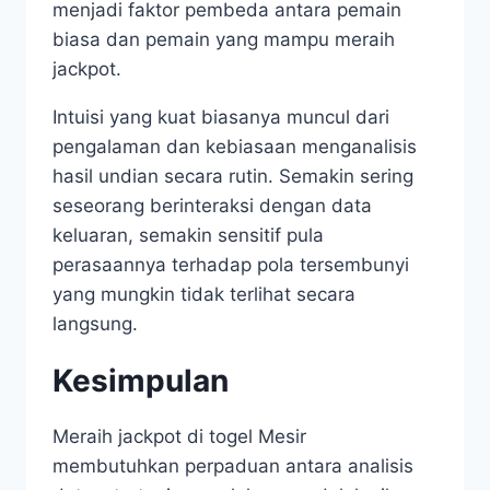
menjadi faktor pembeda antara pemain
biasa dan pemain yang mampu meraih
jackpot.
Intuisi yang kuat biasanya muncul dari
pengalaman dan kebiasaan menganalisis
hasil undian secara rutin. Semakin sering
seseorang berinteraksi dengan data
keluaran, semakin sensitif pula
perasaannya terhadap pola tersembunyi
yang mungkin tidak terlihat secara
langsung.
Kesimpulan
Meraih jackpot di togel Mesir
membutuhkan perpaduan antara analisis