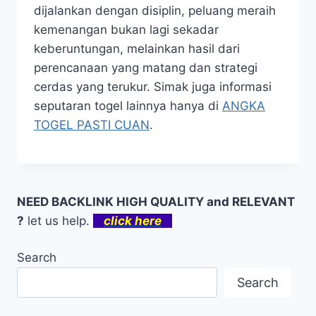
dijalankan dengan disiplin, peluang meraih
kemenangan bukan lagi sekadar
keberuntungan, melainkan hasil dari
perencanaan yang matang dan strategi
cerdas yang terukur. Simak juga informasi
seputaran togel lainnya hanya di
ANGKA
TOGEL PASTI CUAN
.
NEED BACKLINK HIGH QUALITY and RELEVANT
?
let us help.
click here
Search
Search