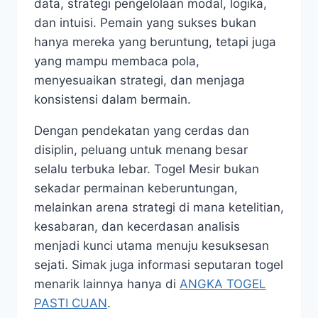
data, strategi pengelolaan modal, logika,
dan intuisi. Pemain yang sukses bukan
hanya mereka yang beruntung, tetapi juga
yang mampu membaca pola,
menyesuaikan strategi, dan menjaga
konsistensi dalam bermain.
Dengan pendekatan yang cerdas dan
disiplin, peluang untuk menang besar
selalu terbuka lebar. Togel Mesir bukan
sekadar permainan keberuntungan,
melainkan arena strategi di mana ketelitian,
kesabaran, dan kecerdasan analisis
menjadi kunci utama menuju kesuksesan
sejati. Simak juga informasi seputaran togel
menarik lainnya hanya di
ANGKA TOGEL
PASTI CUAN
.