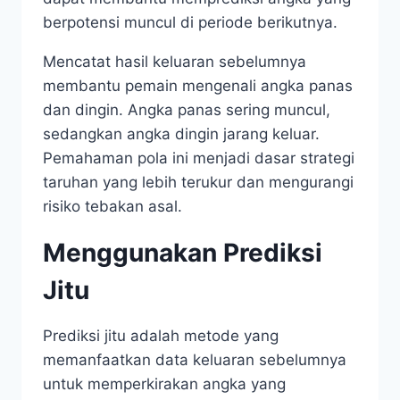
berpotensi muncul di periode berikutnya.
Mencatat hasil keluaran sebelumnya
membantu pemain mengenali angka panas
dan dingin. Angka panas sering muncul,
sedangkan angka dingin jarang keluar.
Pemahaman pola ini menjadi dasar strategi
taruhan yang lebih terukur dan mengurangi
risiko tebakan asal.
Menggunakan Prediksi
Jitu
Prediksi jitu adalah metode yang
memanfaatkan data keluaran sebelumnya
untuk memperkirakan angka yang