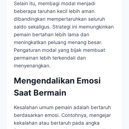
Selain itu, membagi modal menjadi
beberapa taruhan kecil lebih aman
dibandingkan mempertaruhkan seluruh
saldo sekaligus. Strategi ini memungkinkan
pemain bertahan lebih lama dan
meningkatkan peluang menang besar.
Pengaturan modal yang bijak membuat
permainan lebih terkendali dan
menyenangkan.
Mengendalikan Emosi
Saat Bermain
Kesalahan umum pemain adalah bertaruh
berdasarkan emosi. Contohnya, mengejar
kekalahan atau bertaruh pada angka