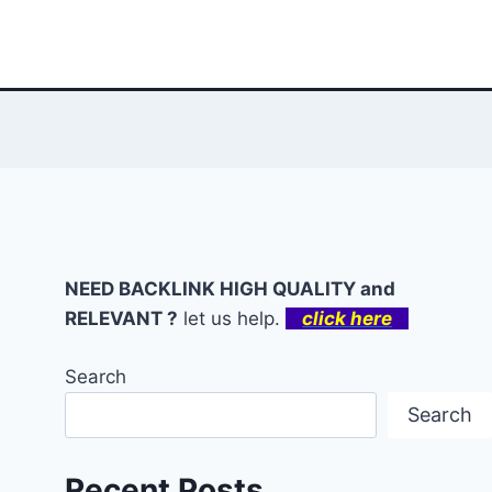
NEED BACKLINK HIGH QUALITY and
RELEVANT ?
let us help.
click here
Search
Search
Recent Posts