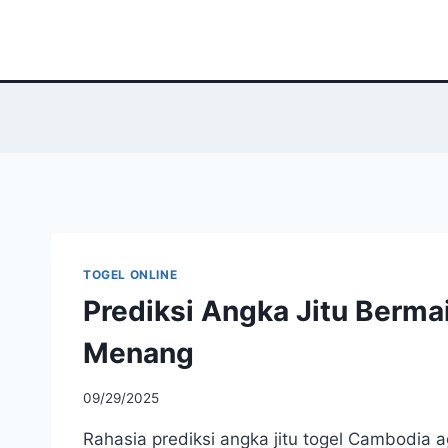
Skip
to
content
TOGEL ONLINE
Prediksi Angka Jitu Berm
Menang
09/29/2025
Rahasia prediksi angka jitu togel Cambodia 