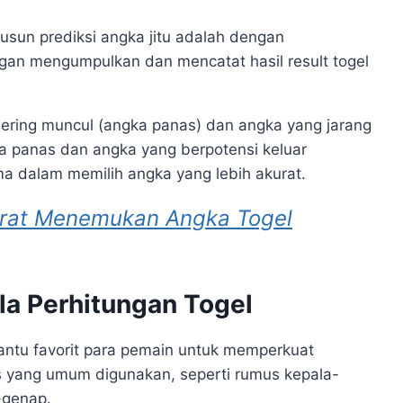
usun prediksi angka jitu adalah dengan
gan mengumpulkan dan mencatat hasil result togel
ering muncul (angka panas) dan angka yang jarang
ka panas dan angka yang berpotensi keluar
ma dalam memilih angka yang lebih akurat.
kurat Menemukan Angka Togel
a Perhitungan Togel
bantu favorit para pemain untuk memperkuat
 yang umum digunakan, seperti rumus kepala-
-genap.