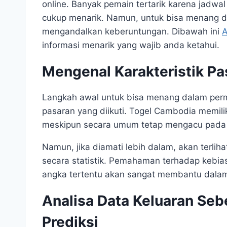
online. Banyak pemain tertarik karena jadwa
cukup menarik. Namun, untuk bisa menang da
mengandalkan keberuntungan. Dibawah ini
informasi menarik yang wajib anda ketahui.
Mengenal Karakteristik P
Langkah awal untuk bisa menang dalam perma
pasaran yang diikuti. Togel Cambodia memilik
meskipun secara umum tetap mengacu pada p
Namun, jika diamati lebih dalam, akan terlih
secara statistik. Pemahaman terhadap kebias
angka tertentu akan sangat membantu dalam 
Analisa Data Keluaran Se
Prediksi