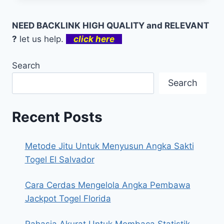
NEED BACKLINK HIGH QUALITY and RELEVANT
?
let us help.
click here
Search
Search
Recent Posts
Metode Jitu Untuk Menyusun Angka Sakti
Togel El Salvador
Cara Cerdas Mengelola Angka Pembawa
Jackpot Togel Florida