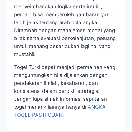
menyeimbangkan logika serta intuisi,
pemain bisa memperoleh gambaran yang
lebih jelas tentang arah pola angka.
Ditambah dengan manajemen modal yang
bijak serta evaluasi berkelanjutan, peluang
untuk menang besar bukan lagi hal yang
mustahil.
Togel Turki dapat menjadi permainan yang
menguntungkan bila dijalankan dengan
pendekatan ilmiah, kesabaran, dan
konsistensi dalam berpikir strategis.
Jangan lupa simak informasi seputaran
togel menarik lainnya hanya di
ANGKA
TOGEL PASTI CUAN
.