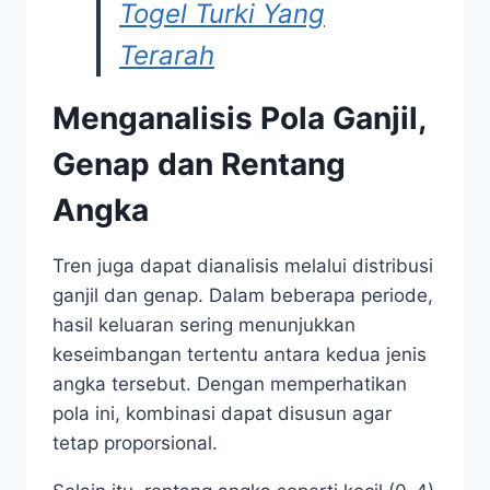
Togel Turki Yang
Terarah
Menganalisis Pola Ganjil,
Genap dan Rentang
Angka
Tren juga dapat dianalisis melalui distribusi
ganjil dan genap. Dalam beberapa periode,
hasil keluaran sering menunjukkan
keseimbangan tertentu antara kedua jenis
angka tersebut. Dengan memperhatikan
pola ini, kombinasi dapat disusun agar
tetap proporsional.