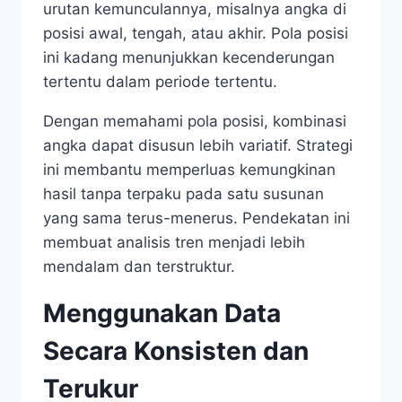
urutan kemunculannya, misalnya angka di
posisi awal, tengah, atau akhir. Pola posisi
ini kadang menunjukkan kecenderungan
tertentu dalam periode tertentu.
Dengan memahami pola posisi, kombinasi
angka dapat disusun lebih variatif. Strategi
ini membantu memperluas kemungkinan
hasil tanpa terpaku pada satu susunan
yang sama terus-menerus. Pendekatan ini
membuat analisis tren menjadi lebih
mendalam dan terstruktur.
Menggunakan Data
Secara Konsisten dan
Terukur