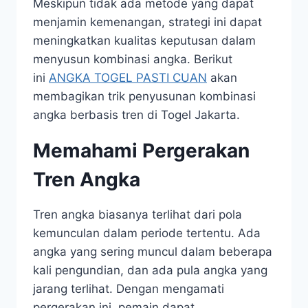
Meskipun tidak ada metode yang dapat
menjamin kemenangan, strategi ini dapat
meningkatkan kualitas keputusan dalam
menyusun kombinasi angka. Berikut
ini
ANGKA TOGEL PASTI CUAN
akan
membagikan trik penyusunan kombinasi
angka berbasis tren di Togel Jakarta.
Memahami Pergerakan
Tren Angka
Tren angka biasanya terlihat dari pola
kemunculan dalam periode tertentu. Ada
angka yang sering muncul dalam beberapa
kali pengundian, dan ada pula angka yang
jarang terlihat. Dengan mengamati
pergerakan ini, pemain dapat