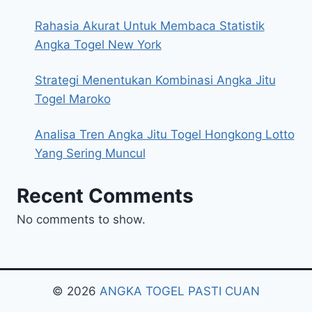
Rahasia Akurat Untuk Membaca Statistik
Angka Togel New York
Strategi Menentukan Kombinasi Angka Jitu
Togel Maroko
Analisa Tren Angka Jitu Togel Hongkong Lotto
Yang Sering Muncul
Recent Comments
No comments to show.
© 2026
ANGKA TOGEL PASTI CUAN