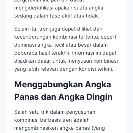
mengidentifikasi apakah suatu angka
sedang dalam fase aktif atau tidak.
Selain itu, tren juga dapat dilihat dari
kecenderungan kombinasi tertentu, seperti
dominasi angka kecil atau besar dalam
beberapa hasil terakhir. Informasi ini dapat
dijadikan dasar untuk menyusun kombinasi
yang lebih relevan dengan kondisi terkini.
Menggabungkan Angka
Panas dan Angka Dingin
Salah satu trik dalam penyusunan
kombinasi berbasis tren adalah
mengombinasikan angka panas (yang