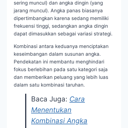
sering muncul) dan angka dingin (yang
jarang muncul). Angka panas biasanya
dipertimbangkan karena sedang memiliki
frekuensi tinggi, sedangkan angka dingin
dapat dimasukkan sebagai variasi strategi.
Kombinasi antara keduanya menciptakan
keseimbangan dalam susunan angka.
Pendekatan ini membantu menghindari
fokus berlebihan pada satu kategori saja
dan memberikan peluang yang lebih luas
dalam satu kombinasi taruhan.
Baca Juga:
Cara
Menentukan
Kombinasi Angka