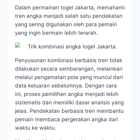
Dalam permainan togel Jakarta, memahami
tren angka menjadi salah satu pendekatan
yang sering digunakan oleh para pemain
yang ingin bermain lebih terarah.
Penyusunan kombinasi berbasis tren tidak
dilakukan secara sembarangan, melainkan
melalui pengamatan pola yang muncul dari
data keluaran sebelumnya. Dengan cara
ini, proses pemilihan angka menjadi lebih
sistematis dan memiliki dasar analisis yang
jelas. Pendekatan berbasis tren membantu
pemain membaca pergerakan angka dari
waktu ke waktu.