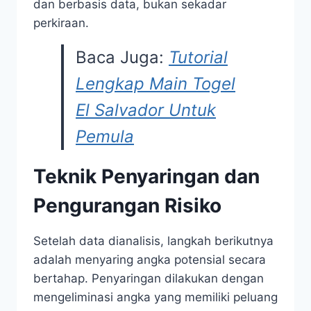
dan berbasis data, bukan sekadar
perkiraan.
Baca Juga:
Tutorial
Lengkap Main Togel
El Salvador Untuk
Pemula
Teknik Penyaringan dan
Pengurangan Risiko
Setelah data dianalisis, langkah berikutnya
adalah menyaring angka potensial secara
bertahap. Penyaringan dilakukan dengan
mengeliminasi angka yang memiliki peluang