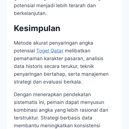
potensial menjadi lebih terarah dan
berkelanjutan.
Kesimpulan
Metode akurat penyaringan angka
potensial
Togel Qatar
melibatkan
pemahaman karakter pasaran, analisis
data historis secara terukur, teknik
penyaringan bertahap, serta manajemen
strategi dan evaluasi berkala.
Dengan menerapkan pendekatan
sistematis ini, pemain dapat menyusun
kombinasi angka yang lebih rasional dan
terstruktur. Strategi berbasis data
membantu meningkatkan konsistensi