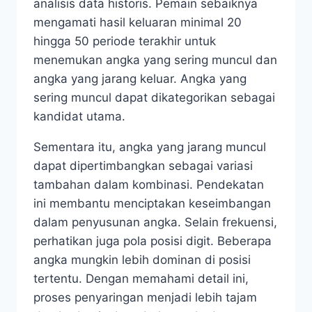
analisis data historis. Pemain sebaiknya
mengamati hasil keluaran minimal 20
hingga 50 periode terakhir untuk
menemukan angka yang sering muncul dan
angka yang jarang keluar. Angka yang
sering muncul dapat dikategorikan sebagai
kandidat utama.
Sementara itu, angka yang jarang muncul
dapat dipertimbangkan sebagai variasi
tambahan dalam kombinasi. Pendekatan
ini membantu menciptakan keseimbangan
dalam penyusunan angka. Selain frekuensi,
perhatikan juga pola posisi digit. Beberapa
angka mungkin lebih dominan di posisi
tertentu. Dengan memahami detail ini,
proses penyaringan menjadi lebih tajam