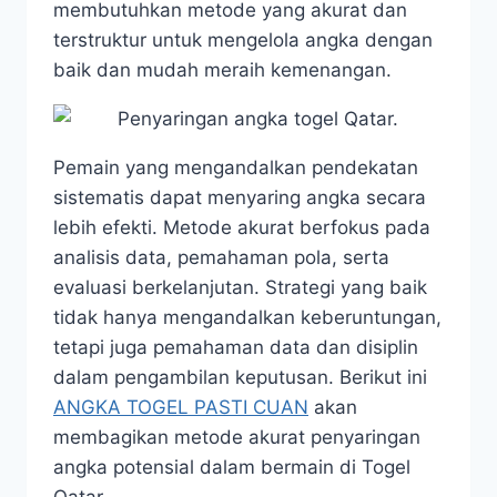
membutuhkan metode yang akurat dan
terstruktur untuk mengelola angka dengan
baik dan mudah meraih kemenangan.
Pemain yang mengandalkan pendekatan
sistematis dapat menyaring angka secara
lebih efekti. Metode akurat berfokus pada
analisis data, pemahaman pola, serta
evaluasi berkelanjutan. Strategi yang baik
tidak hanya mengandalkan keberuntungan,
tetapi juga pemahaman data dan disiplin
dalam pengambilan keputusan. Berikut ini
ANGKA TOGEL PASTI CUAN
akan
membagikan metode akurat penyaringan
angka potensial dalam bermain di Togel