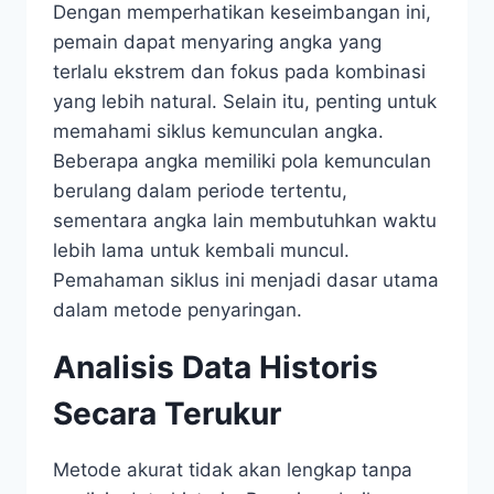
Dengan memperhatikan keseimbangan ini,
pemain dapat menyaring angka yang
terlalu ekstrem dan fokus pada kombinasi
yang lebih natural. Selain itu, penting untuk
memahami siklus kemunculan angka.
Beberapa angka memiliki pola kemunculan
berulang dalam periode tertentu,
sementara angka lain membutuhkan waktu
lebih lama untuk kembali muncul.
Pemahaman siklus ini menjadi dasar utama
dalam metode penyaringan.
Analisis Data Historis
Secara Terukur
Metode akurat tidak akan lengkap tanpa