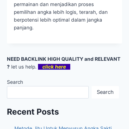
permainan dan menjadikan proses
pemilihan angka lebih logis, terarah, dan
berpotensi lebih optimal dalam jangka
panjang.
NEED BACKLINK HIGH QUALITY and RELEVANT
?
let us help.
click here
Search
Search
Recent Posts
Metode Jitu Untuk Menyusun Angka Sakti