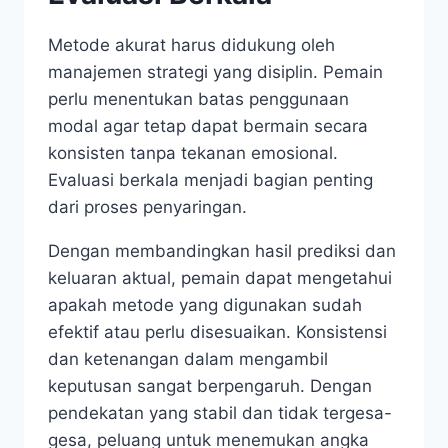
Metode akurat harus didukung oleh
manajemen strategi yang disiplin. Pemain
perlu menentukan batas penggunaan
modal agar tetap dapat bermain secara
konsisten tanpa tekanan emosional.
Evaluasi berkala menjadi bagian penting
dari proses penyaringan.
Dengan membandingkan hasil prediksi dan
keluaran aktual, pemain dapat mengetahui
apakah metode yang digunakan sudah
efektif atau perlu disesuaikan. Konsistensi
dan ketenangan dalam mengambil
keputusan sangat berpengaruh. Dengan
pendekatan yang stabil dan tidak tergesa-
gesa, peluang untuk menemukan angka