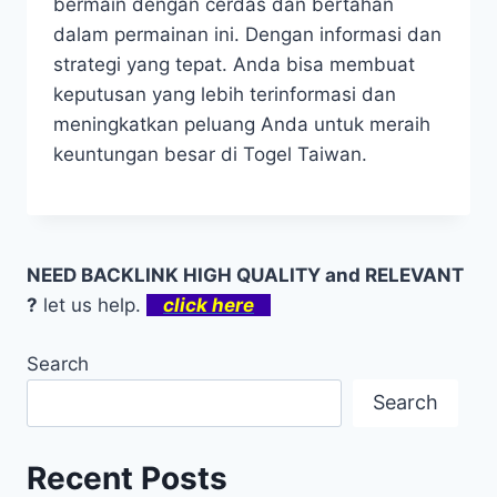
bermain dengan cerdas dan bertahan
dalam permainan ini. Dengan informasi dan
strategi yang tepat. Anda bisa membuat
keputusan yang lebih terinformasi dan
meningkatkan peluang Anda untuk meraih
keuntungan besar di Togel Taiwan.
NEED BACKLINK HIGH QUALITY and RELEVANT
?
let us help.
click here
Search
Search
Recent Posts