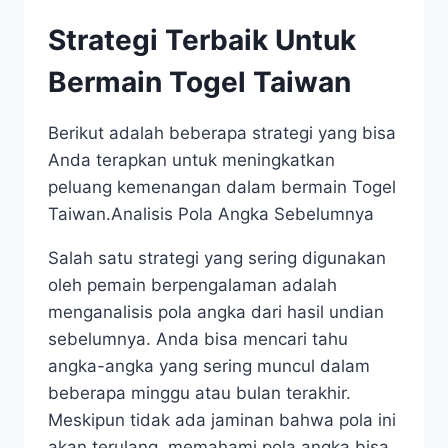
Strategi Terbaik Untuk
Bermain Togel Taiwan
Berikut adalah beberapa strategi yang bisa
Anda terapkan untuk meningkatkan
peluang kemenangan dalam bermain Togel
Taiwan.Analisis Pola Angka Sebelumnya
Salah satu strategi yang sering digunakan
oleh pemain berpengalaman adalah
menganalisis pola angka dari hasil undian
sebelumnya. Anda bisa mencari tahu
angka-angka yang sering muncul dalam
beberapa minggu atau bulan terakhir.
Meskipun tidak ada jaminan bahwa pola ini
akan terulang, memahami pola angka bisa