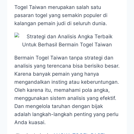
Togel Taiwan merupakan salah satu
pasaran togel yang semakin populer di
kalangan pemain judi di seluruh dunia.
Bermain Togel Taiwan tanpa strategi dan
analisis yang terencana bisa berisiko besar.
Karena banyak pemain yang hanya
mengandalkan insting atau keberuntungan.
Oleh karena itu, memahami pola angka,
menggunakan sistem analisis yang efektif.
Dan mengelola taruhan dengan bijak
adalah langkah-langkah penting yang perlu
Anda kuasai.