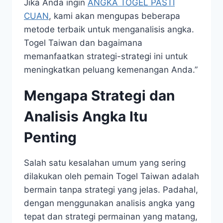
Jika Anda ingin
ANGKA TOGEL PASTI
CUAN
, kami akan mengupas beberapa
metode terbaik untuk menganalisis angka.
Togel Taiwan dan bagaimana
memanfaatkan strategi-strategi ini untuk
meningkatkan peluang kemenangan Anda.”
Mengapa Strategi dan
Analisis Angka Itu
Penting
Salah satu kesalahan umum yang sering
dilakukan oleh pemain Togel Taiwan adalah
bermain tanpa strategi yang jelas. Padahal,
dengan menggunakan analisis angka yang
tepat dan strategi permainan yang matang,