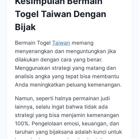
Kesimpulan Bermain
Togel Taiwan Dengan
Bijak
Bermain Togel
Taiwan
memang
menyenangkan dan menguntungkan jika
dilakukan dengan cara yang benar.
Menggunakan strategi yang matang dan
analisis angka yang tepat bisa membantu
Anda meningkatkan peluang kemenangan.
Namun, seperti halnya permainan judi
lainnya, selalu ingat bahwa tidak ada
strategi yang bisa menjamin kemenangan
100%. Pengelolaan emosi, keuangan, dan
taruhan yang bijaksana adalah kunci untuk