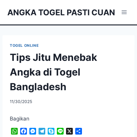
Skip
ANGKA TOGEL PASTI CUAN
to
content
TOGEL ONLINE
Tips Jitu Menebak
Angka di Togel
Bangladesh
11/30/2025
Bagikan
W
F
M
T
S
L
X
S