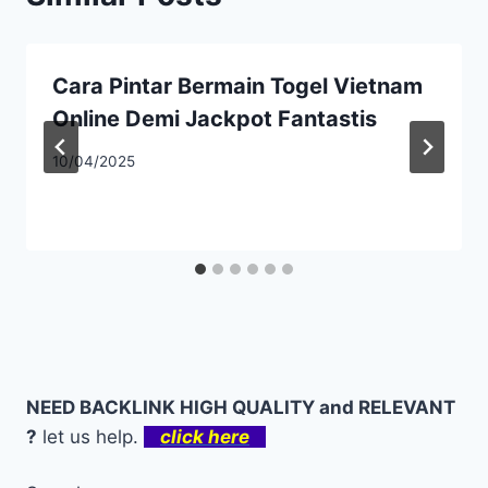
Cara Pintar Bermain Togel Vietnam
Online Demi Jackpot Fantastis
10/04/2025
NEED BACKLINK HIGH QUALITY and RELEVANT
?
let us help.
click here