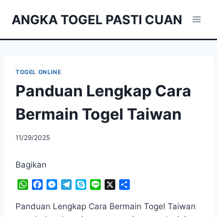
Skip
ANGKA TOGEL PASTI CUAN
to
content
TOGEL ONLINE
Panduan Lengkap Cara
Bermain Togel Taiwan
11/29/2025
Bagikan
W
F
M
T
S
L
X
S
h
a
e
e
k
i
h
a
c
s
l
y
n
a
Panduan Lengkap Cara Bermain Togel Taiwan
t
e
s
e
p
e
r