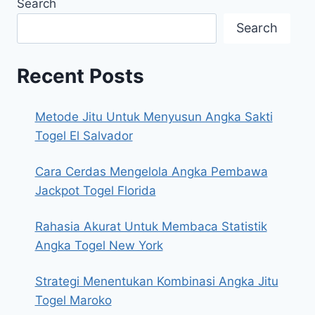
Search
Search
Recent Posts
Metode Jitu Untuk Menyusun Angka Sakti
Togel El Salvador
Cara Cerdas Mengelola Angka Pembawa
Jackpot Togel Florida
Rahasia Akurat Untuk Membaca Statistik
Angka Togel New York
Strategi Menentukan Kombinasi Angka Jitu
Togel Maroko