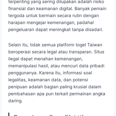
terpenting yang sering dilupakan adalah risiko
finansial dan keamanan digital. Banyak pemain
tergoda untuk bermain secara rutin dengan
harapan mengejar kemenangan, padahal
pengeluaran dapat meningkat tanpa disadari.
Selain itu, tidak semua platform togel Taiwan
beroperasi secara legal atau transparan. Situs
ilegal dapat menahan kemenangan,
memanipulasi hasil, atau mencuri data pribadi
penggunanya. Karena itu, informasi soal
legalitas, keamanan data, dan potensi
penipuan adalah bagian paling krusial dalam
pembahasan apa pun terkait permainan angka
daring.