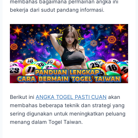
membahas bagaimana permainan angka ini
s
b
e
g
e
e
bekerja dari sudut pandang informasi.
A
o
n
r
p
o
g
a
p
k
e
m
r
Berikut ini
ANGKA TOGEL PASTI CUAN
akan
membahas beberapa teknik dan strategi yang
sering digunakan untuk meningkatkan peluang
menang dalam Togel Taiwan.